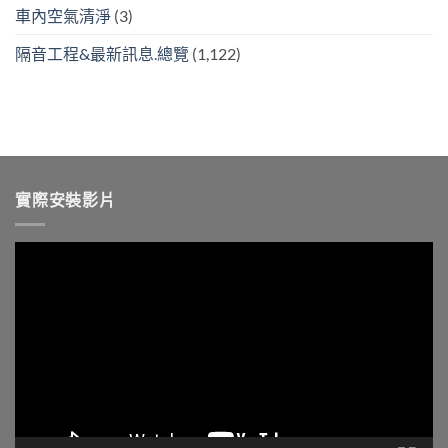
車內空氣清淨
(3)
隔音工程&最新訊息.總覽
(1,122)
實際安裝影片
視
訊
播
放
器