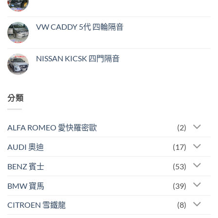
見
四
在
尚
問
門
〈TESLA
無
題〉
隔
MODEL
留
中
音〉
3
言
VW CADDY 5代 四輪隔音
中
四
門
在
尚
隔
〈VW
無
音〉
CADDY
留
中
5
言
NISSAN KICSK 四門隔音
代
四
在
尚
輪
〈NISSAN
無
隔
KICSK
留
音〉
四
言
中
門
分類
隔
音〉
中
ALFA ROMEO 愛快羅密歐
(2)
AUDI 奧迪
(17)
BENZ 賓士
(53)
BMW 寶馬
(39)
CITROEN 雪鐵龍
(8)