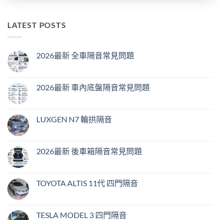
LATEST POSTS
2026最新 全車隔音常見問題
在
尚
〈2026
無
最
留
新
言
2026最新 車內底盤隔音常見問題
全
車
在
尚
隔
〈2026
無
音
最
留
常
新
言
LUXGEN N7 輪拱隔音
見
車
問
內
在
尚
題〉
底
〈LUXGEN
無
中
盤
N7
留
隔
輪
言
2026最新 後車箱隔音常見問題
音
拱
常
隔
在
尚
見
音〉
〈2026
無
問
中
最
留
題〉
新
言
TOYOTA ALTIS 11代 四門隔音
中
後
車
在
尚
箱
〈TOYOTA
無
隔
ALTIS
留
音
11
言
TESLA MODEL 3 四門隔音
常
代