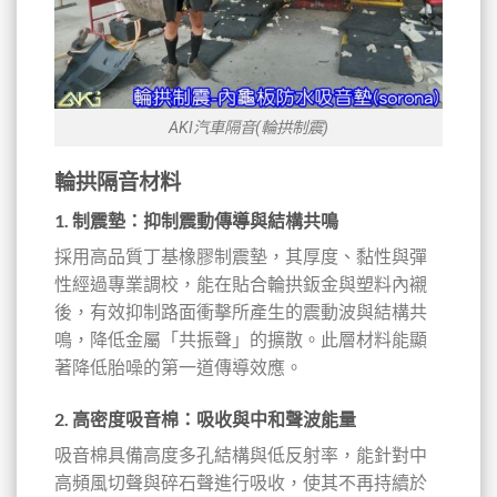
AKI汽車隔音(輪拱制震)
輪拱隔音材料
1.
制震墊：抑制震動傳導與結構共鳴
採用高品質丁基橡膠制震墊，其厚度、黏性與彈
性經過專業調校，能在貼合輪拱鈑金與塑料內襯
後，有效抑制路面衝擊所產生的震動波與結構共
鳴，降低金屬「共振聲」的擴散。此層材料能顯
著降低胎噪的第一道傳導效應。
2.
高密度吸音棉：吸收與中和聲波能量
吸音棉具備高度多孔結構與低反射率，能針對中
高頻風切聲與碎石聲進行吸收，使其不再持續於