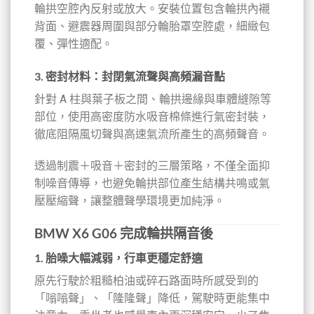
輪拱空腔內反射或放大。安裝位置包含輪拱內襯
背面、避震器周圍與部分輪胎罩空腔處，細緻包
覆、彈性適配。
3.
密封材料：封閉氣流聲與高頻漏音點
針對 A 柱與葉子板之間、輪拱邊緣與車體縫隙等
部位，使用高密度防水吸音棉條進行氣密封裝，
徹底阻隔風切聲與高速氣流所產生的高頻聲音。
透過制震＋吸音＋密封的三層策略，不僅全面抑
制噪音傳導，也避免輪拱部位產生結構共鳴或氣
壓壓縮聲，讓整體聲學環境更加純淨。
BMW X6 G06 完成輪拱隔音後
1.
胎噪大幅減弱，行車更穩定舒適
原先行駛於粗糙柏油或碎石路面時所感受到的
「嗡嗡聲」、「隆隆聲」降低，駕駛時更能集中