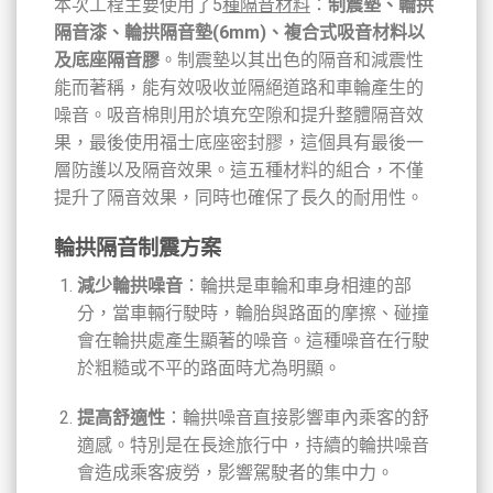
本次工程主要使用了5
種隔音材料
：
制震墊、輪拱
隔音漆、輪拱隔音墊(6mm)、複合式吸音材料以
及底座隔音膠
。制震墊以其出色的隔音和減震性
能而著稱，能有效吸收並隔絕道路和車輪產生的
噪音。吸音棉則用於填充空隙和提升整體隔音效
果，最後使用福士底座密封膠，這個具有最後一
層防護以及隔音效果。這五種材料的組合，不僅
提升了隔音效果，同時也確保了長久的耐用性。
輪拱隔音制震方案
減少輪拱噪音
：輪拱是車輪和車身相連的部
分，當車輛行駛時，輪胎與路面的摩擦、碰撞
會在輪拱處產生顯著的噪音。這種噪音在行駛
於粗糙或不平的路面時尤為明顯。
提高舒適性
：輪拱噪音直接影響車內乘客的舒
適感。特別是在長途旅行中，持續的輪拱噪音
會造成乘客疲勞，影響駕駛者的集中力。