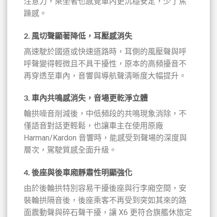
注意力，乘坐者也感覺車內更沉穩安定，少了焦
躁感。
2.
風切聲顯著降低，耳壓感消失
高速駛於國道或快速道路時，耳側的風壓聲與呼
呼聲變得輕微且不具干擾性，原本的高頻擾音不
再穿透至車內，音響與導航聲清晰度大幅提升。
3.
車內共鳴感消失，音場更乾淨立體
輪拱噪音削減後，中低頻段的共鳴現象消除，不
僅語音對話更輕鬆，也讓車主在使用原廠
Harman/Kardon 音響時，能感受到聲場的深度與
層次，駕駛質感全面升級。
4.
後座與後車廂靜肅性明顯強化
由於後輪拱特別容易干擾後座與行李廂空間，安
裝輪拱隔音後，後座乘客不再受到突如其來的路
面震動聲與碎石聲干擾，讓 X6 更符合旗艦休旅定