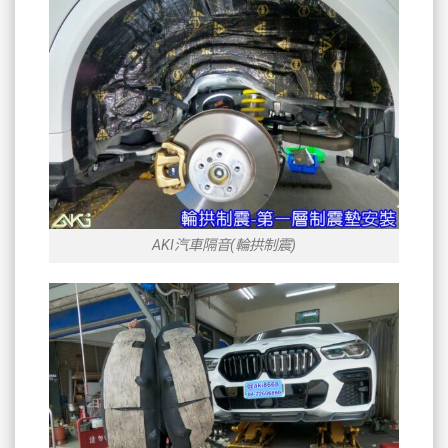
AKI汽車隔音(輪拱制震)