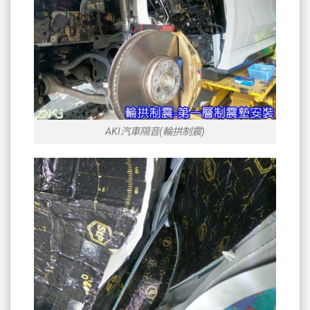
AKI汽車隔音(輪拱制震)