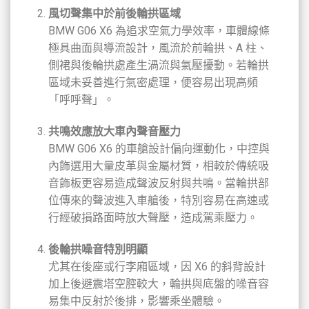
風切聲集中於前後輪拱區域
BMW G06 X6 為追求空氣力學效率，車體線條
極具曲面與導流設計，風流於前輪拱、A 柱、
側裙與後輪拱處產生渦流與氣壓擾動。若輪拱
區域未妥善進行氣密處理，便容易出現高頻
「呼呼聲」。
共鳴效應放大車內聲音壓力
BMW G06 X6 的車艙設計偏向運動化，中控與
內飾選用大量皮革與金屬材質，相較於傳統吸
音飾板更容易造成聲波反射與共鳴。當輪拱部
位傳來的聲波進入車艙後，特別容易在高速或
行經破損路面時放大聲壓，造成駕乘壓力。
後輪拱噪音特別明顯
尤其在後座或行李廂區域，因 X6 的斜背設計
加上後避震塔空腔較大，輪拱與底盤的噪音容
易集中反射於後排，影響乘坐體驗。