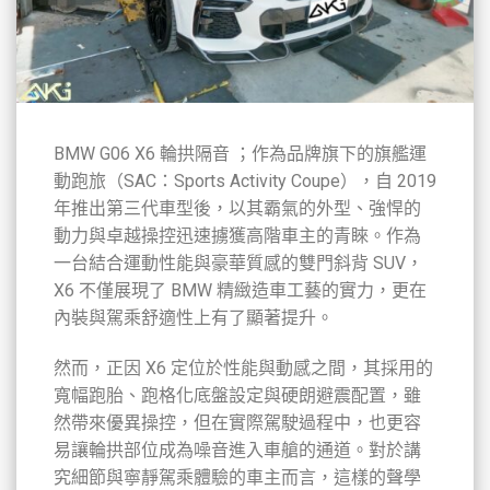
BMW G06 X6 輪拱隔音 ；作為品牌旗下的旗艦運
動跑旅（SAC：Sports Activity Coupe），自 2019
年推出第三代車型後，以其霸氣的外型、強悍的
動力與卓越操控迅速擄獲高階車主的青睞。作為
一台結合運動性能與豪華質感的雙門斜背 SUV，
X6 不僅展現了 BMW 精緻造車工藝的實力，更在
內裝與駕乘舒適性上有了顯著提升。
然而，正因 X6 定位於性能與動感之間，其採用的
寬幅跑胎、跑格化底盤設定與硬朗避震配置，雖
然帶來優異操控，但在實際駕駛過程中，也更容
易讓輪拱部位成為噪音進入車艙的通道。對於講
究細節與寧靜駕乘體驗的車主而言，這樣的聲學