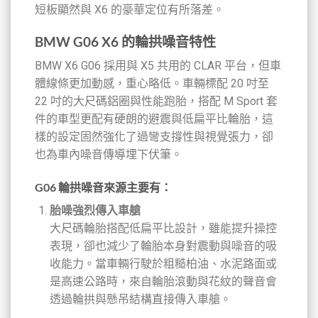
短板顯然與 X6 的豪華定位有所落差。
BMW G06 X6 的輪拱噪音特性
BMW X6 G06 採用與 X5 共用的 CLAR 平台，但車
體線條更加動感，重心略低。車輛標配 20 吋至
22 吋的大尺碼鋁圈與性能跑胎，搭配 M Sport 套
件的車型更配有硬朗的避震與低扁平比輪胎，這
樣的設定固然強化了過彎支撐性與視覺張力，卻
也為車內噪音傳導埋下伏筆。
G06 輪拱噪音來源主要有：
胎噪強烈傳入車艙
大尺碼輪胎搭配低扁平比設計，雖能提升操控
表現，卻也減少了輪胎本身對震動與噪音的吸
收能力。當車輛行駛於粗糙柏油、水泥路面或
是高速公路時，來自輪胎滾動與花紋的聲音會
透過輪拱與懸吊結構直接傳入車艙。