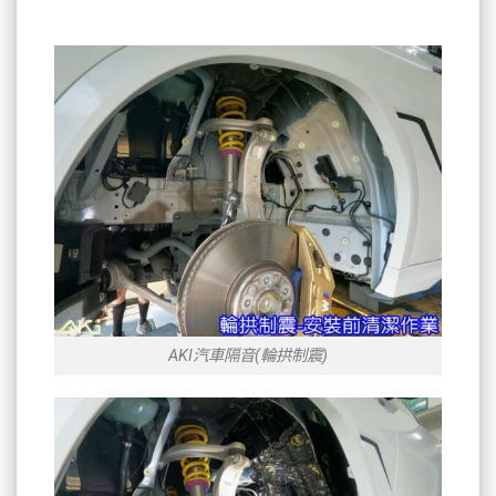
AKI汽車隔音(輪拱制震)