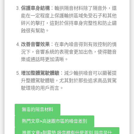
保護車身結構
：輪拱隔音材料除了隔音外，還
能在一定程度上保護輪拱區域免受石子和其他
碎片的擊打，這對於保持車身完整性和防止鏽
蝕很有幫助。
改善音響效果
：在車內噪音得到有效控制的情
況下，音響系統的表現會更加出色，使得聽音
樂或通話時更加清晰。
增加整體駕駛體驗
：減少輪拱噪音可以顯著提
升整體駕駛體驗，尤其對於那些追求高品質駕
駛環境的用戶而言。
無毒的隔音材料
熱門文章>高速跟市區的噪音差別
推薦文章>制震墊 吸音棉有什麼差別 隔音是什