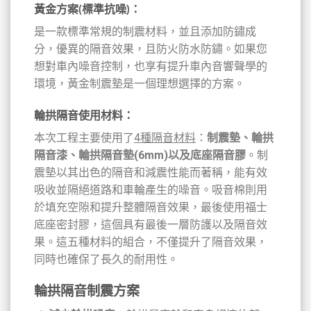
黃金方案(標準抗噪)
：
是一款標準常規的制震材料，並且添加防鏽成
分，優異的隔音效果，且防火防水防鏽。如果您
想對車內噪音控制，也享有提升車內音響聲學的
環境，黃金制震墊是一個理想選擇的方案。
輪拱隔音使用材料：
本次工程主要使用了
4種隔音材料
：
制震墊、輪拱
隔音漆、輪拱隔音墊(6mm)以及底座隔音膠
。制
震墊以其出色的隔音和減震性能而著稱，能有效
吸收並隔絕道路和車輪產生的噪音。吸音棉則用
於填充空隙和提升整體隔音效果，最後使用福士
底座密封膠，這個具有最後一層防護以及隔音效
果。這五種材料的組合，不僅提升了隔音效果，
同時也確保了長久的耐用性。
輪拱隔音制震方案