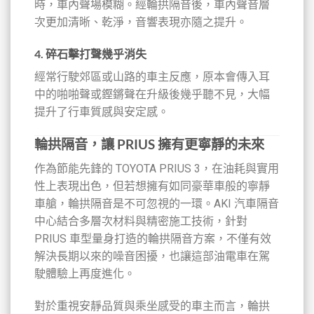
時，車內聲場模糊。經輪拱隔音後，車內聲音層
次更加清晰、乾淨，音響表現亦隨之提升。
4.
碎石擊打聲幾乎消失
經常行駛郊區或山路的車主反應，原本會傳入耳
中的啪啪聲或鏗鏘聲在升級後幾乎聽不見，大幅
提升了行車質感與安定感。
輪拱隔音，讓 PRIUS 擁有更寧靜的未來
作為節能先鋒的 TOYOTA PRIUS 3，在油耗與實用
性上表現出色，但若想擁有如同豪華車般的寧靜
車艙，輪拱隔音是不可忽視的一環。AKI 汽車隔音
中心結合多層次材料與精密施工技術，針對
PRIUS 車型量身打造的輪拱隔音方案，不僅有效
解決長期以來的噪音困擾，也讓這部油電車在駕
駛體驗上再度進化。
對於重視安靜品質與乘坐感受的車主而言，輪拱