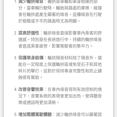
減少輪拱噪音
：輪拱是車輪和車身相連的部
分，當車輛行駛時，輪胎與路面的摩擦、碰撞
會在輪拱處產生顯著的噪音。這種噪音在行駛
於粗糙或不平的路面時尤為明顯。
提高舒適性
：輪拱噪音直接影響車內乘客的舒
適感。特別是在長途旅行中，持續的輪拱噪音
會造成乘客疲勞，影響駕駛者的集中力。
保護車身結構
：輪拱隔音材料除了隔音外，還
能在一定程度上保護輪拱區域免受石子和其他
碎片的擊打，這對於保持車身完整性和防止鏽
蝕很有幫助。
改善音響效果
：在車內噪音得到有效控制的情
況下，音響系統的表現會更加出色，使得聽音
樂或通話時更加清晰。
增加整體駕駛體驗
：減少輪拱噪音可以顯著提