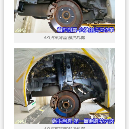
AKI汽車隔音(輪拱制震)