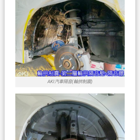
AKI汽車隔音(輪拱制震)