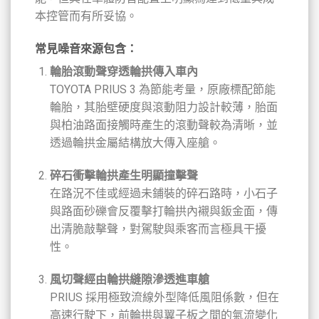
本控管而有所妥協。
常見噪音來源包含：
輪胎滾動聲穿透輪拱傳入車內
TOYOTA PRIUS 3 為節能考量，原廠標配節能
輪胎，其胎壁硬度與滾動阻力設計較薄，胎面
與柏油路面接觸時產生的滾動聲較為清晰，並
透過輪拱金屬結構放大傳入座艙。
碎石衝擊輪拱產生明顯撞擊聲
在路況不佳或經過未鋪裝的碎石路時，小石子
與路面砂礫會反覆擊打輪拱內襯與鈑金面，傳
出清脆敲擊聲，對駕駛與乘客而言極具干擾
性。
風切聲經由輪拱縫隙滲透進車艙
PRIUS 採用極致流線外型降低風阻係數，但在
高速行駛下，前輪拱與翼子板之間的氣流變化