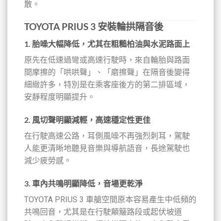
散。
TOYOTA PRIUS 3 安裝輪拱隔音後
1.
胎噪大幅降低，尤其在粗糙柏油與水泥路面上
原先在低速過彎或高速行駛時，來自輪胎與路面
間摩擦的「哄哄聲」、「磨擦聲」在隔音後變得
細緻許多，特別是在乘客座後方的第二排區域，
安靜程度明顯提升。
2.
風切聲明顯減輕，高速穩定性更佳
在行駛高速公路，耳側風噪不再強烈刺耳，駕駛
人能更清晰地聽見音樂與導航語音，長途駕駛也
減少疲勞感。
3.
車內共鳴明顯降低，音場更乾淨
TOYOTA PRIUS 3 車艙空間原本容易產生中低頻的
共鳴回音，尤其是在行駛顛簸路段或起伏坡道