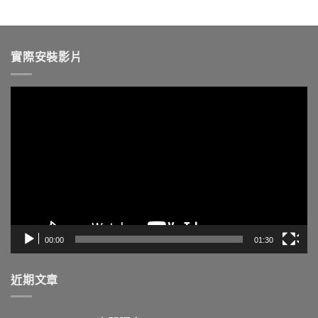
實際安裝影片
視
訊
播
放
器
00:00
01:30
近期文章