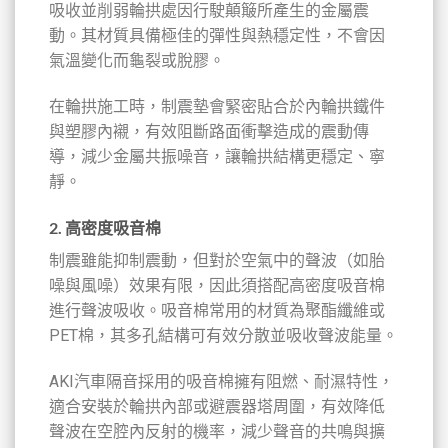
吸收並削弱輪拱處因行駛顛簸所產生的金屬震
動。其材質具備極佳的彈性與熱穩定性，不會因
氣溫變化而龜裂或脫膠。
在輪拱施工時，制震墊會緊密貼合於內輪拱鐵件
與塑膠內襯，有效阻斷路面衝擊造成的震動傳
導，減少金屬共振噪音，讓輪拱結構更穩定、寧
靜。
2.
高密度吸音棉
制震雖能抑制震動，但對於空氣中的聲波（如胎
噪與風噪）效果有限，因此須搭配高密度吸音棉
進行聲波吸收。吸音棉常用的材質為聚酯纖維或
PET棉，其多孔結構可有效分散並吸收聲波能量。
AKI汽車隔音採用的吸音棉擁有阻燃、耐濕特性，
適合安裝於輪拱內部或避震器塔周圍，有效降低
聲波在空腔內反射的機率，減少聲音的共鳴與擴