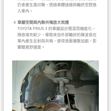
仍會產生風切聲，透過車體接縫與輪拱空腔進
入車內。
車艙空間與內飾共鳴放大效應
TOYOTA PRIUS 3 的車艙設計簡潔而機能化，
隔音填充較少，導致來自外部輪拱的聲波易在
車內產生反射與共鳴，使得音壓擴散加劇，影
響聽覺舒適度。