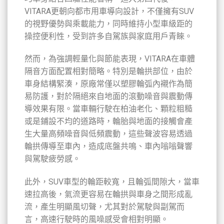
VITARA更朝向都市用車導向設計，不僅擁有SUV
的視野優勢與乘載能力，同時維持小型車級距的
操控便利性，受到許多自駕族與家庭用戶青睞。
然而，為強調輕量化與節能表現，VITARA在車體
隔音方面配置相對簡略。特別是輪拱部位，由於
車身結構緊湊，原廠常僅以塑膠輪弧內襯作為簡
易防護，對於隔絕來自地面的滾動噪音與震動傳
導效果有限。當車輛行駛在柏油老化、顆粒粗糙
或是鋪設不均的道路時，輪胎與地面的接觸會產
生大量高頻噪音與低頻震動，這些聲波容易透過
輪拱傳導至車內，造成底盤共鳴、車內嗡嗡聲響
與駕駛疲勞感。
此外，SUV車型的輪距較寬，且輪弧間隙大，當車
速拉高後，氣流更容易在輪拱與車身之間形成亂
流，產生明顯風切聲，尤其對於駕駛與副駕而
言，高速行駛時的風噪感受會相對明顯。