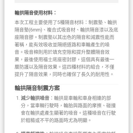
輪拱隔音使用材料：
本次工程主要使用了5種隔音材料：制震墊、輪拱
隔音墊(6mm)、複合式吸音材、輪拱隔音漆以及底
座隔音膠。制震墊以其出色的隔音和減震性能而
著稱，能有效吸收並隔絕道路和車輪產生的噪
音。吸音棉則用於填充空隙和提升整體隔音效
果，最後使用福士底座密封膠，這個具有最後一
層防護以及隔音效果。這四種材料的組合，不僅
提升了隔音效果，同時也確保了長久的耐用性。
輪拱隔音制震方案
減少輪拱噪音
：輪拱是車輪和車身相連的部
分，當車輛行駛時，輪胎與路面的摩擦、碰撞
會在輪拱處產生顯著的噪音。這種噪音在行駛
於粗糙或不平的路面時尤為明顯。