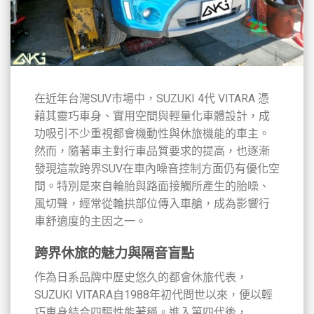
在近年台灣SUV市場中，SUZUKI 4代 VITARA 憑
藉其靈巧車身、實用空間與輕量化車體設計，成
功吸引不少重視都會機動性與休旅機能的車主。
然而，隨著車主對行車品質要求的提高，也逐漸
發現這款跨界SUV在車內噪音控制方面仍有優化空
間。特別是來自輪胎與路面接觸所產生的胎噪、
風切聲，經常從輪拱部位傳入車艙，成為影響行
車舒適度的主因之一。
跨界休旅的魅力與隔音盲點
作為日系品牌中歷史悠久的都會休旅代表，
SUZUKI VITARA自1988年初代問世以來，便以輕
巧車身結合四驅性能著稱。進入第四代後，