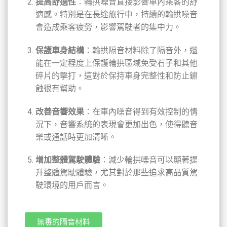
提高舒適性
：輪拱噪音直接影響車內乘客的舒
適感。特別是在長途旅行中，持續的輪拱噪音
會造成乘客疲勞，影響駕駛者的集中力。
保護車身結構
：輪拱隔音材料除了隔音外，還
能在一定程度上保護輪拱區域免受石子和其他
碎片的擊打，這對於保持車身完整性和防止鏽
蝕很有幫助。
改善音響效果
：在車內噪音得到有效控制的情
況下，音響系統的表現會更加出色，使得聽音
樂或通話時更加清晰。
增加整體駕駛體驗
：減少輪拱噪音可以顯著提
升整體駕駛體驗，尤其對於那些追求高品質駕
駛環境的用戶而言。
無毒的隔音材料