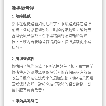
輪拱隔音後
1. 胎噪降低
原本在粗糙路面如柏油補丁、水泥路或碎石路行
駛時，會明顯聽到沙沙、咕隆的滾動聲，經隔音
處理後顯著減輕。在平坦路面行駛時輪胎聲降
低，車艙內背景噪音變得純淨，長途駕駛更不易
疲勞。
2. 風切聲減輕
輪拱隔音施作區域也包括A柱與葉子板，原本由前
輪拱傳入的風壓聲明顯降低。隔音棉結構有效吸
收並分散高速氣流帶來的風壓波動，使A柱與門邊
區域保持安靜，對於高速行駛時的語音對談、音
響聆聽有實質改善。
3. 車內共鳴降低