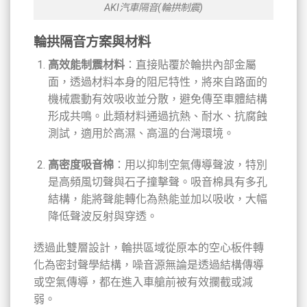
AKI汽車隔音(輪拱制震)
輪拱隔音方案與材料
高效能制震材料
：直接貼覆於輪拱內部金屬
面，透過材料本身的阻尼特性，將來自路面的
機械震動有效吸收並分散，避免傳至車體結構
形成共鳴。此類材料通過抗熱、耐水、抗腐蝕
測試，適用於高濕、高溫的台灣環境。
高密度吸音棉
：用以抑制空氣傳導聲波，特別
是高頻風切聲與石子撞擊聲。吸音棉具有多孔
結構，能將聲能轉化為熱能並加以吸收，大幅
降低聲波反射與穿透。
透過此雙層設計，輪拱區域從原本的空心板件轉
化為密封聲學結構，噪音源無論是透過結構傳導
或空氣傳導，都在進入車艙前被有效攔截或減
弱。