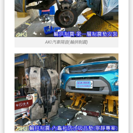
AKI汽車隔音(輪拱制震)