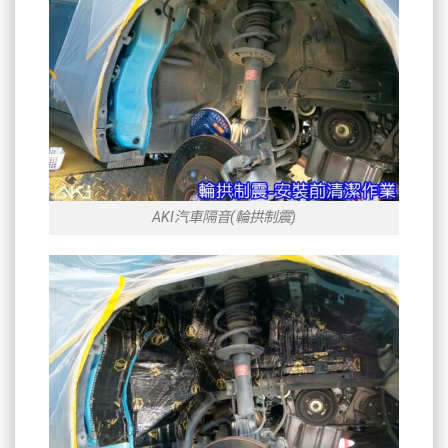
AKI汽車隔音(輪拱制震)