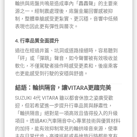
輪拱與底盤共鳴是造成車內「轟轟聲」的主要來
源之一。經制震處理後，底盤金屬回響感被抑
制，整體車艙感受更紮實、更沉穩，音響中低頻
表現也因此更有彈性與層次。
4. 行車品質全面提升
過往在經過井蓋、坑洞或道路接縫時，容易聽到
「砰」或「彈跳」聲音，如今聲響被有效吸收並
軟化，不僅駕駛者操作時感受更柔和，後座乘客
也更能感受到行駛的安穩與舒適。
結語：輪拱隔音，讓VITARA更趨完美
SUZUKI 4代 VITARA 雖以都會休旅之姿廣受歡
迎，但若希望進一步提升行車品質與靜肅性，
「輪拱隔音」絕對是一項高效且值得投入的升級
項目。透過AKI汽車隔音中心專業技術與優質材料
的加持，能有效抑制常見的輪拱噪音來源，使車
主在日常代步、高速巡航或長途旅行時都能享有