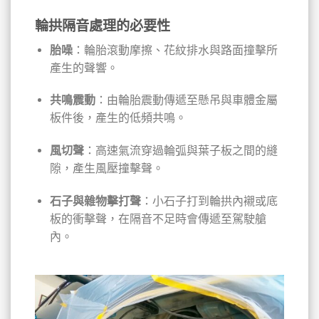
輪拱隔音處理的必要性
胎噪
：輪胎滾動摩擦、花紋排水與路面撞擊所
產生的聲響。
共鳴震動
：由輪胎震動傳遞至懸吊與車體金屬
板件後，產生的低頻共鳴。
風切聲
：高速氣流穿過輪弧與葉子板之間的縫
隙，產生風壓撞擊聲。
石子與雜物擊打聲
：小石子打到輪拱內襯或底
板的衝擊聲，在隔音不足時會傳遞至駕駛艙
內。