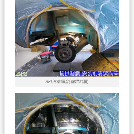
AKI汽車隔音(輪拱制震)