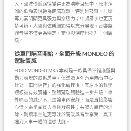
入，聲波傳遞路徑變得更為清晰且集中
，原本渾
濁的低頻表現轉為飽滿凝聚，特別是鼓聲、貝斯
等元素明顯更具張力與穿透力；中頻層次也更清
楚可辨，人聲與弦樂細節得以充分展現。音響整
體音場不僅更為穩定，定位與深度也提升一個層
級。
從車門隔音開始，全面升級 MONDEO 的
駕駛質感
FORD MONDEO MK5 本就是一款具備不錯底盤與
動力表現的歐系房車，但透過 AKI 汽車隔音中心
針對「車門隔音」的強化處理後，其原本的聲學
短板被有效彌補，整體駕駛體驗進一步升級。車
外噪音的減少不只是讓車內安靜，而是直接影響
心情、乘坐品質與長途舒適性；共鳴與異音的消
除，則讓車主能更專注於駕駛與音樂享受，真正
達到人車一體的理想狀態。