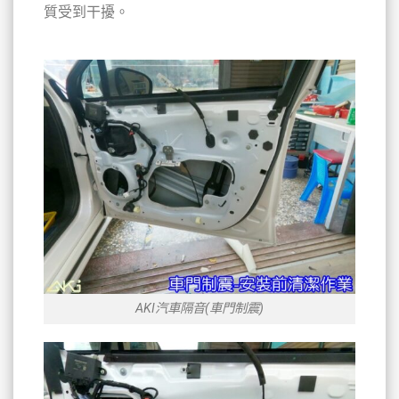
質受到干擾。
AKI汽車隔音(車門制震)