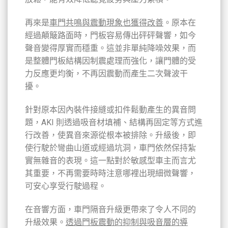
再來是
車門共鳴與震動現象也獲得改善
。原本在
經過顛簸路面時，門板容易傳出砰砰聲響，如今
聲音變得厚實而穩重。這並非單純降噪效果，而
是整體門板結構因制震處理而強化，讓門體的受
力反應更均衡，不再因震動而產生二次聲波干
擾。
針對原本因內裝件接縫或扣件鬆動產生的異音問
題，AKI 則透過吸音材填補、結構再固定等方式進
行改善，使異音來源從根本被排除。升級後，即
使行駛於彎曲山道或經過坑洞，車門依然保持紮
實無雜音的表現。這一點對於敏感型車主而言尤
其重要，不再需要時時注意哪裡出現細微聲響，
可安心享受行駛過程。
在音響方面，車門隔音升級更帶來了令人不同的
升級效果。
透過門板震動的抑制與吸音層的導