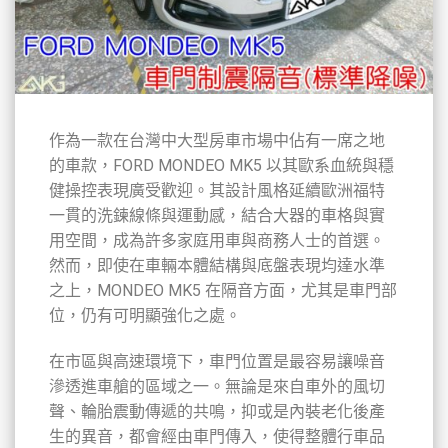
作為一款在台灣中大型房車市場中佔有一席之地
的車款，FORD MONDEO MK5 以其歐系血統與穩
健操控表現廣受歡迎。其設計風格延續歐洲福特
一貫的洗鍊線條與運動感，結合大器的車格與實
用空間，成為許多家庭用車與商務人士的首選。
然而，即使在車輛本體結構與底盤表現均達水準
之上，MONDEO MK5 在隔音方面，尤其是車門部
位，仍有可明顯強化之處。
在市區與高速環境下，車門位置是最容易讓噪音
滲透進車艙的區域之一。無論是來自車外的風切
聲、輪胎震動傳遞的共鳴，抑或是內裝老化後產
生的異音，都會經由車門傳入，使得整體行車品