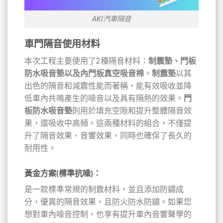
AKI汽車隔音
車門隔音使用材料
本次工程主要使用了2種隔音材料：
制震墊、門板
防水吸音墊以及內門板真空吸音棉
。
制震墊
以其
出色的隔音和減震性能而著稱，能有效吸收並降
低車內共鳴產生的噪音以及具有隔熱的效果。
門
板防水吸音墊
則用於填充空隙和提升整體隔音效
果，還吸收中高頻。這兩種材料的組合，不僅提
升了隔音效果、音響效果，同時也確保了長久的
耐用性。
黃金方案(標準抗噪)
：
是一款標準常規的制震材料，並且添加防鏽成
分，優異的隔音效果，且防火防水防鏽。如果您
想對車內噪音控制，也享有提升車內音響聲學的