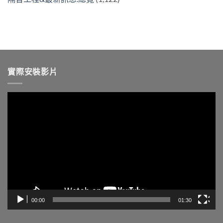
實際安裝影片
視
訊
播
放
器
00:00
01:30