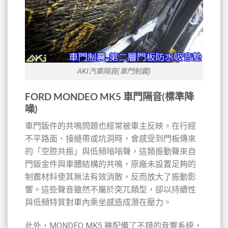
AKI汽車隔音(車門制震)
FORD MONDEO MK5 車門隔音(標準降
噪)
車門鈑件的共鳴問題也經常被車主反映。在行經
不平路面、接縫帶或坑洞時，會感受到門板傳來
的「空腔共振」與低頻嗡嗡聲，這類振動聲來自
門鈑金件與車體結構的共鳴，原廠未設置足夠的
制震材料使其無法有效消散，反而放大了振動影
響。這些聲音雖然不屬於突兀類型，卻以持續性
與低頻特質對車內乘坐感造成潛在壓力。
此外，MONDEO MK5 雖配備了不錯的音響系統，