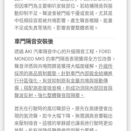
但因車門為主要喇叭安裝部位，若結構隔音與振
動抑制不足，聲波會被門板干擾或衰減，尤其是
中低頻段容易被共鳴影響，產生聲音模糊、能量
不足或失真等情形，影響音響整體表現。
車門隔音安裝後
透過 AKI 汽車隔音中心的升級隔音工程，FORD
MONDEO MK5 的車門隔音表現獲得全方位改善，
聲音滲透與共鳴問題皆獲得大幅度緩解。
升級所
採用的高品質制震墊，針對車門內部鈑金結構進
行分區強化，有效抑制原有金屬共鳴與振動傳
導；搭配高密度吸音棉，則成功消除內部回音與
聲波反射，強化整體聲音阻隔層。
首先在行駛時的風切聲部分，原先在高速便會出
現的氣流聲，如今大幅下降，無需調高音響輸出
來壓制噪音。這樣的寧靜感也讓長途行駛時更加
放鬆，能有效降低聽覺疲勞與壓力累積。