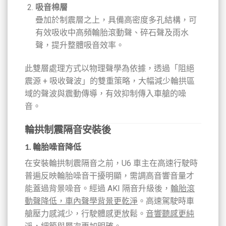
吸音棉層
疊加於制震層之上，具備高密度多孔結構，可
有效吸收中高頻輪胎滾動聲、碎石聲及雨水
聲，提升整體吸音效率。
此雙層處理方式以物理聲學為依據，透過「阻絕
震源 + 吸收聲波」的雙重策略，大幅減少輪拱區
域的聲波與震動傳導，有效抑制傳入車艙的噪
音。
輪拱制震隔音安裝後
1. 輪胎噪音降低
在安裝輪拱制震隔音之前，U6 車主在高速行駛時
普遍反映輪胎噪音干擾明顯，需調高音響音量才
能蓋過背景噪音。經過 AKI 隔音升級後，
輪胎滾
動聲降低，車內聲學背景更乾淨
。高速駕駛時車
艙壓力感減少，行駛體感更放鬆。
音響聽感更純