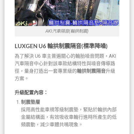
AKI汽車隔音(輪拱制震)
LUXGEN U6 輪拱制震隔音(標準降噪)
為了解決 U6 車主普遍關心的輪胎噪音問題，AKI
汽車隔音中心針對該車款結構特性與噪音傳導路
徑，量身打造出一套專業級的
輪拱制震隔音
升級
方案。
升級配置內容：
制震墊層
採用高性能車規等級制震墊，緊貼於輪拱內部
金屬結構面，有效吸收車輪行進時所產生的低
頻震動，減少車體共鳴現象。