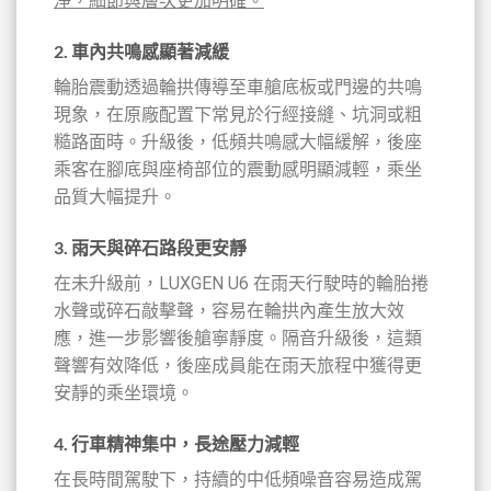
淨，細節與層次更加明確。
2. 車內共鳴感顯著減緩
輪胎震動透過輪拱傳導至車艙底板或門邊的共鳴
現象，在原廠配置下常見於行經接縫、坑洞或粗
糙路面時。升級後，低頻共鳴感大幅緩解，後座
乘客在腳底與座椅部位的震動感明顯減輕，乘坐
品質大幅提升。
3. 雨天與碎石路段更安靜
在未升級前，LUXGEN U6 在雨天行駛時的輪胎捲
水聲或碎石敲擊聲，容易在輪拱內產生放大效
應，進一步影響後艙寧靜度。隔音升級後，這類
聲響有效降低，後座成員能在雨天旅程中獲得更
安靜的乘坐環境。
4. 行車精神集中，長途壓力減輕
在長時間駕駛下，持續的中低頻噪音容易造成駕