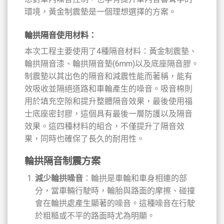
環境，黃金制震墊是一個理想選擇的方案。
輪拱隔音使用材料：
本次工程主要使用了4種隔音材料：黃金制震墊、
輪拱隔音漆、輪拱隔音墊(6mm)以及底座隔音膠。
制震墊以其出色的隔音和減震性能而著稱，能有
效吸收並隔絕道路和車輪產生的噪音。吸音棉則
用於填充空隙和提升整體隔音效果，最後使用福
士底座密封膠，這個具有最後一層防護以及隔音
效果。這四種材料的組合，不僅提升了隔音效
果，同時也確保了長久的耐用性。
輪拱隔音制震方案
減少輪拱噪音
：輪拱是車輪和車身相連的部
分，當車輛行駛時，輪胎與路面的摩擦、碰撞
會在輪拱處產生顯著的噪音。這種噪音在行駛
於粗糙或不平的路面時尤為明顯。