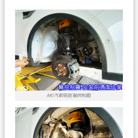
AKI汽車隔音(輪拱制震)