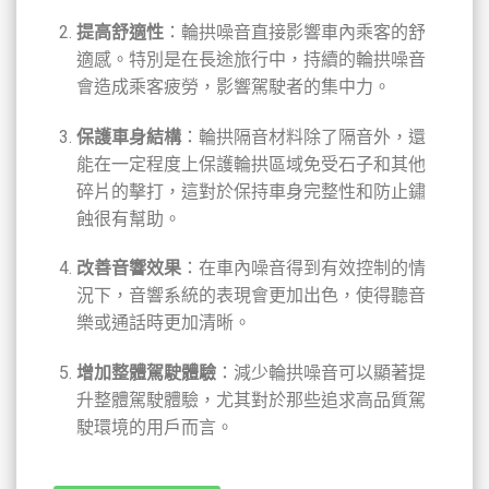
提高舒適性
：輪拱噪音直接影響車內乘客的舒
適感。特別是在長途旅行中，持續的輪拱噪音
會造成乘客疲勞，影響駕駛者的集中力。
保護車身結構
：輪拱隔音材料除了隔音外，還
能在一定程度上保護輪拱區域免受石子和其他
碎片的擊打，這對於保持車身完整性和防止鏽
蝕很有幫助。
改善音響效果
：在車內噪音得到有效控制的情
況下，音響系統的表現會更加出色，使得聽音
樂或通話時更加清晰。
增加整體駕駛體驗
：減少輪拱噪音可以顯著提
升整體駕駛體驗，尤其對於那些追求高品質駕
駛環境的用戶而言。