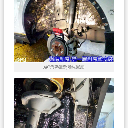
AKI汽車隔音(輪拱制震)