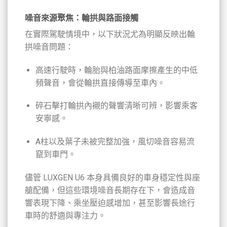
噪音來源聚焦：輪拱與路面接觸
在實際駕駛情境中，以下狀況尤為明顯反映出輪
拱噪音問題：
高速行駛時，輪胎與柏油路面摩擦產生的中低
頻聲音，會從輪拱直接傳導至車內。
碎石擊打輪拱內襯的聲響清晰可辨，影響乘客
安寧感。
A柱以及葉子未被完整加強，風切噪音容易流
竄到車門。
儘管 LUXGEN U6 本身具備良好的車身穩定性與座
艙配備，但這些環境噪音長期存在下，會造成音
響表現下降、乘坐壓迫感增加，甚至影響長途行
車時的舒適與專注力。