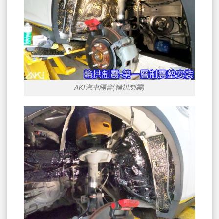
AKI汽車隔音(輪拱制震)