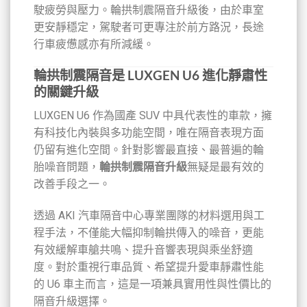
駛疲勞與壓力。輪拱制震隔音升級後，由於車室
更安靜穩定，駕駛者可更專注於前方路況，長途
行車疲憊感亦有所減緩。
輪拱制震隔音是 LUXGEN U6 進化靜肅性
的關鍵升級
LUXGEN U6 作為國產 SUV 中具代表性的車款，擁
有科技化內裝與多功能空間，唯在隔音表現方面
仍留有進化空間。針對影響最直接、最普遍的輪
胎噪音問題，
輪拱制震隔音升級
無疑是最有效的
改善手段之一。
透過 AKI 汽車隔音中心專業團隊的材料選用與工
程手法，不僅能大幅抑制輪拱傳入的噪音，更能
有效緩解車艙共鳴、提升音響表現與乘坐舒適
度。對於重視行車品質、希望提升愛車靜肅性能
的 U6 車主而言，這是一項兼具實用性與性價比的
隔音升級選擇。