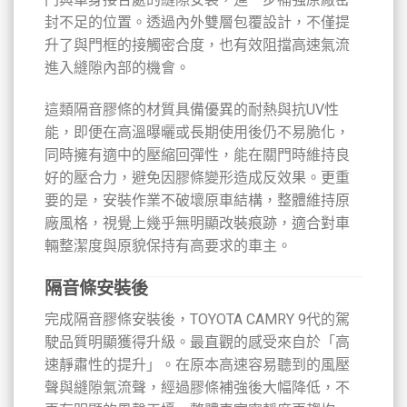
封不足的位置。透過內外雙層包覆設計，不僅提
升了與門框的接觸密合度，也有效阻擋高速氣流
進入縫隙內部的機會。
這類隔音膠條的材質具備優異的耐熱與抗UV性
能，即便在高溫曝曬或長期使用後仍不易脆化，
同時擁有適中的壓縮回彈性，能在關門時維持良
好的壓合力，避免因膠條變形造成反效果。更重
要的是，安裝作業不破壞原車結構，整體維持原
廠風格，視覺上幾乎無明顯改裝痕跡，適合對車
輛整潔度與原貌保持有高要求的車主。
隔音條安裝後
完成隔音膠條安裝後，TOYOTA CAMRY 9代的駕
駛品質明顯獲得升級。最直觀的感受來自於「高
速靜肅性的提升」。在原本高速容易聽到的風壓
聲與縫隙氣流聲，經過膠條補強後大幅降低，不