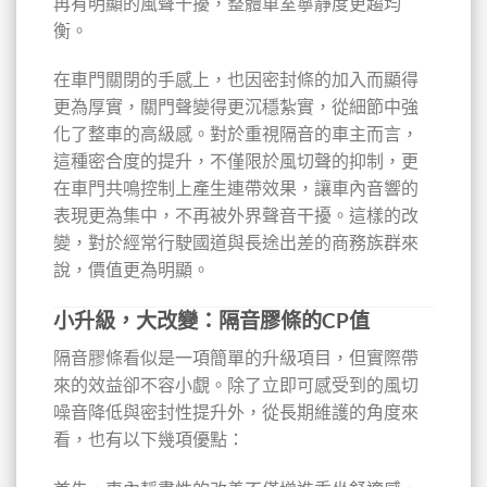
再有明顯的風聲干擾，整體車室寧靜度更趨均
衡。
在車門關閉的手感上，也因密封條的加入而顯得
更為厚實，關門聲變得更沉穩紮實，從細節中強
化了整車的高級感。對於重視隔音的車主而言，
這種密合度的提升，不僅限於風切聲的抑制，更
在車門共鳴控制上產生連帶效果，讓車內音響的
表現更為集中，不再被外界聲音干擾。這樣的改
變，對於經常行駛國道與長途出差的商務族群來
說，價值更為明顯。
小升級，大改變：隔音膠條的CP值
隔音膠條看似是一項簡單的升級項目，但實際帶
來的效益卻不容小覷。除了立即可感受到的風切
噪音降低與密封性提升外，從長期維護的角度來
看，也有以下幾項優點：