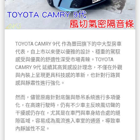
TOYOTA CAMRY 9代 作為豐田旗下的中大型房車
代表，自上市以來便以優雅的設計、穩重的駕馭
感受與優異的舒適性深受市場青睞。TOYOTA
CAMRY 9代 延續其高質感設計理念，不僅在外觀
與內裝上呈現更具科技感的革新，也針對行路質
感與靜肅性進行強化。
然而，儘管原廠針對底盤與懸吊系統進行多項優
化，在高速行駛時，仍有不少車主反映風切聲的
干擾感仍存在，尤其是在車門與車身結合處的縫
隙區域，容易成為風流進入車室的通道，導致車
內靜謐性不足。