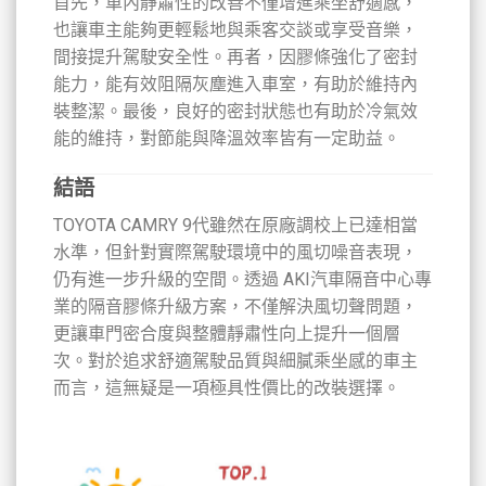
首先，車內靜肅性的改善不僅增進乘坐舒適感，
也讓車主能夠更輕鬆地與乘客交談或享受音樂，
間接提升駕駛安全性。再者，因膠條強化了密封
能力，能有效阻隔灰塵進入車室，有助於維持內
裝整潔。最後，良好的密封狀態也有助於冷氣效
能的維持，對節能與降溫效率皆有一定助益。
結語
TOYOTA CAMRY 9代雖然在原廠調校上已達相當
水準，但針對實際駕駛環境中的風切噪音表現，
仍有進一步升級的空間。透過 AKI汽車隔音中心專
業的隔音膠條升級方案，不僅解決風切聲問題，
更讓車門密合度與整體靜肅性向上提升一個層
次。對於追求舒適駕駛品質與細膩乘坐感的車主
而言，這無疑是一項極具性價比的改裝選擇。