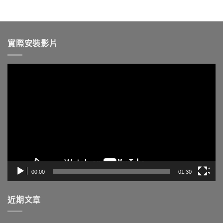
實際安裝影片
視
訊
播
放
器
00:00
01:30
近期文章