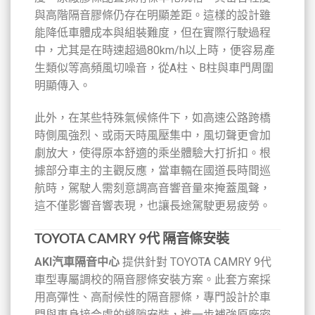
與高階隔音膠條仍存在明顯差距。這樣的設計雖
能降低車體成本與組裝難度，但在實際行駛過程
中，尤其是在時速超過80km/h以上時，便容易產
生類似等高頻風切噪音，從A柱、B柱與車門周圍
明顯傳入。
此外，在某些特殊氣候條件下，如高速公路跨橋
時側風強烈、或雨天時風壓集中，風切聲更會加
劇放大，使得原本舒適的乘坐體驗大打折扣。根
據部分車主的主觀反應，當車輛在國道長時間巡
航時，駕駛人需刻意調高音響音量來掩蓋風聲，
這不僅影響音響表現，也讓長途駕駛更易疲勞。
TOYOTA CAMRY 9代 隔音條安裝
AKI汽車隔音中心
提供針對 TOYOTA CAMRY 9代
車型專屬調校的隔音膠條安裝方案。此套方案採
用高彈性、高耐候性的隔音膠條，專門設計於車
門與車身接合處的縫隙安裝，進一步補強原廠密