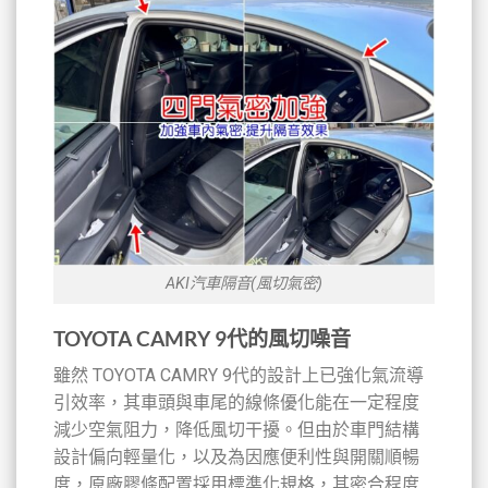
AKI汽車隔音(風切氣密)
TOYOTA CAMRY 9代的風切噪音
雖然 TOYOTA CAMRY 9代的設計上已強化氣流導
引效率，其車頭與車尾的線條優化能在一定程度
減少空氣阻力，降低風切干擾。但由於車門結構
設計偏向輕量化，以及為因應便利性與開關順暢
度，原廠膠條配置採用標準化規格，其密合程度