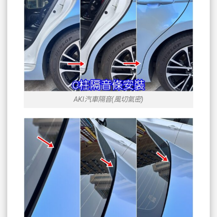
AKI汽車隔音(風切氣密)