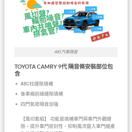
AKI汽車隔音
TOYOTA CAMRY 9代 隔音條安裝部位包
含
ABC柱縫隙填補
後車廂前緣縫隙填補
四門氣密隔音加強
【風切套組】 功能是填補車門與車門外觀縫
隙，提升車門密封性，抑制風流竄入車門縫產