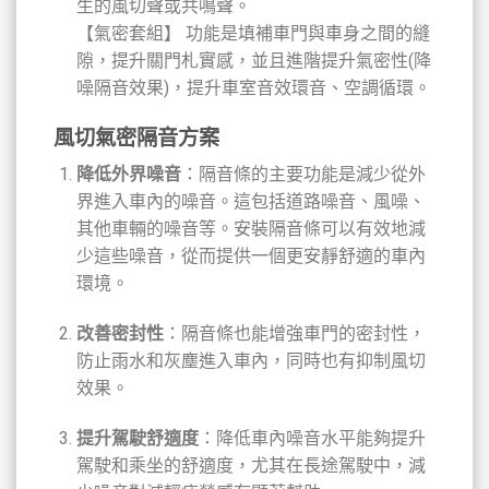
生的風切聲或共鳴聲。
【氣密套組】 功能是填補車門與車身之間的縫
隙，提升關門札實感，並且進階提升氣密性(降
噪隔音效果)，提升車室音效環音、空調循環。
風切氣密隔音方案
降低外界噪音
：隔音條的主要功能是減少從外
界進入車內的噪音。這包括道路噪音、風噪、
其他車輛的噪音等。安裝隔音條可以有效地減
少這些噪音，從而提供一個更安靜舒適的車內
環境。
改善密封性
：隔音條也能增強車門的密封性，
防止雨水和灰塵進入車內，同時也有抑制風切
效果。
提升駕駛舒適度
：降低車內噪音水平能夠提升
駕駛和乘坐的舒適度，尤其在長途駕駛中，減