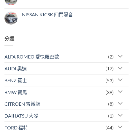
門
在
尚
隔
〈VW
無
音〉
CADDY
留
中
5
言
NISSAN KICSK 四門隔音
代
四
在
尚
輪
〈NISSAN
無
隔
KICSK
留
音〉
四
言
中
門
分類
隔
音〉
中
ALFA ROMEO 愛快羅密歐
(2)
AUDI 奧迪
(17)
BENZ 賓士
(53)
BMW 寶馬
(39)
CITROEN 雪鐵龍
(8)
DAIHATSU 大發
(1)
FORD 福特
(44)