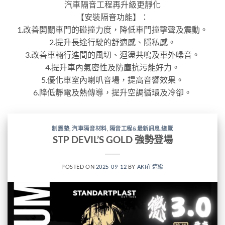
汽車隔音工程再升級更靜化
【安裝隔音功能】：
1.改善開關車門的碰撞力度，降低車門撞擊聲及震動。
2.提升長途行駛的舒適感、隱私感。
3.改善車輛行進間的風切、迴盪共鳴及車外噪音。
4.提升車內氣密性及防塵抗污能好力。
5.優化車室內喇叭音場，提高音響效果。
6.降低靜電及熱傳導，提升空調循環及冷卻。
制震墊
,
汽車隔音材料
,
隔音工程&最新訊息.總覽
STP DEVIL’S GOLD 強勢登場
POSTED ON
2025-09-12
BY
AKI在這編