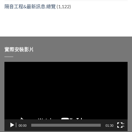
隔音工程&最新訊息.總覽
(1,122)
實際安裝影片
視
訊
播
放
器
00:00
01:30