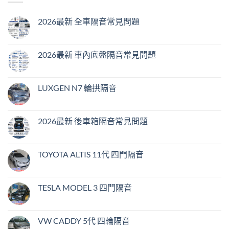
2026最新 全車隔音常見問題
在
尚
〈2026
無
最
留
新
言
2026最新 車內底盤隔音常見問題
全
車
在
尚
隔
〈2026
無
音
最
留
常
新
言
LUXGEN N7 輪拱隔音
見
車
問
內
在
尚
題〉
底
〈LUXGEN
無
中
盤
N7
留
隔
輪
言
2026最新 後車箱隔音常見問題
音
拱
常
隔
在
尚
見
音〉
〈2026
無
問
中
最
留
題〉
新
言
TOYOTA ALTIS 11代 四門隔音
中
後
車
在
尚
箱
〈TOYOTA
無
隔
ALTIS
留
音
11
言
TESLA MODEL 3 四門隔音
常
代
見
四
在
尚
問
門
〈TESLA
無
題〉
隔
MODEL
留
中
音〉
3
言
VW CADDY 5代 四輪隔音
中
四