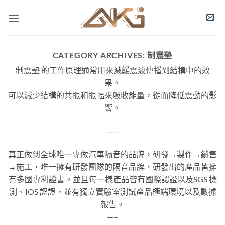
Skip
to
content
CATEGORY ARCHIVES:
制震墊
制震墊 的工作原理通常用來減緩震波傳播到結構中的效
果。
可以減少結構的共振和振幅來吸收能量，從而降低震動的影
響。
—–
真正做到全球唯一專做汽車隔音的品牌，研發→製作→銷售
→施工，唯一擁有研發團隊的隔音品牌，研發出的產品皆擁
有多國專利證書。並且每一樣產品皆有國際認證以及SGS 檢
測、IOS 認證，並有獨立實驗室測試產品極端環境以及數據
報告。
—–