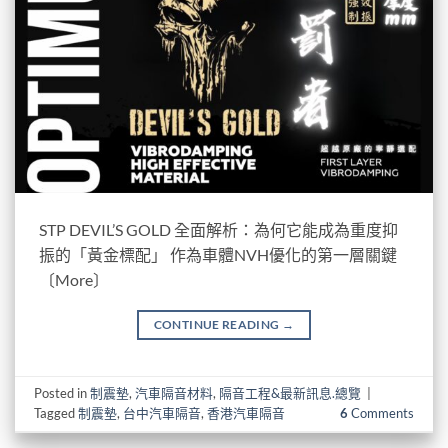
STP DEVIL’S GOLD 全面解析：為何它能成為重度抑
振的「黃金標配」 作為車體NVH優化的第一層關鍵
〔More〕
CONTINUE READING
→
Posted in
制震墊
,
汽車隔音材料
,
隔音工程&最新訊息.總覽
|
Tagged
制震墊
,
台中汽車隔音
,
香港汽車隔音
6
Comments