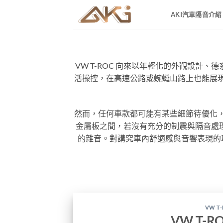
Skip
AKI汽車隔音介紹
to
content
VW T-ROC 向來以年輕化的外觀設計
活操控，在高速公路或蜿蜒山路上也能展現
然而，任何車款都可能有某些細節待優化，
金屬板之間，若沒有充分的制震與隔音處
的雜音。對講究車內舒適感與音響表現的車
VW T
VW T-