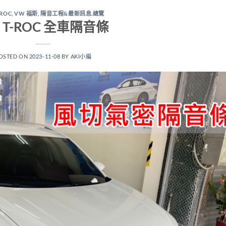
-ROC
,
VW 福斯
,
隔音工程&最新訊息.總覽
 T-ROC 全車隔音條
OSTED ON
2023-11-08
BY
AKI小編