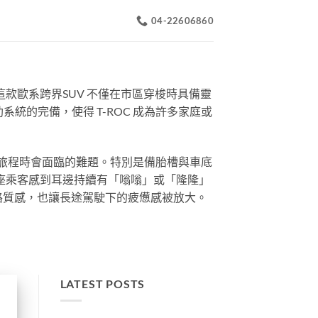
04-22606860
這款歐系跨界SUV 不僅在市區穿梭時具備靈
的完備，使得 T-ROC 成為許多家庭或
」旅程時會面臨的難題。特別是備胎槽與車底
座乘客感到耳邊持續有「嗡嗡」或「隆隆」
行路質感，也讓長途駕駛下的疲憊感被放大。
LATEST POSTS