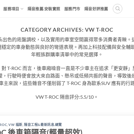
服務項目
隔音推薦.安裝實照
服務門市
隔音好評推薦
CATEGORY ARCHIVES:
VW T-ROC
、德系出色的底盤調校，以及實用的車室空間贏得眾多消費者青睞。
穩定的車身動態與良好的彎道表現。再加上科技配備與安全輔助系統
年輕族群購車清單中的常見選擇。
對 T-ROC 而言，後車廂噪音一直是不少車主在追求「更安靜
理，行駛時便會放大來自路面、懸吊或低頻共振的聲音，導致後
主來說，這些雜音不僅削弱了 T-ROC 身為歐系SUV 應有的
VW T-ROC 隔音評分:5.5/10。
-ROC
,
VW 福斯
,
隔音工程&最新訊息.總覽
ROC 後車箱隔音(輕量超效)