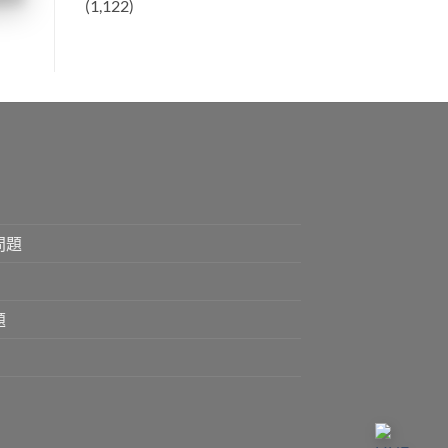
(1,122)
問題
題