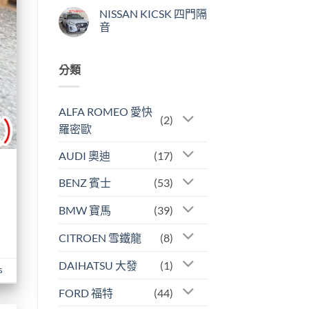
隔
〈VW
無
NISSAN KICSK 四門隔
音〉
CADDY
留
中
5
言
音
代
四
在
尚
輪
〈NISSAN
無
隔
KICSK
留
分類
音〉
四
言
中
門
隔
音〉
中
ALFA ROMEO 愛快
(2)
羅密歐
AUDI 奧迪
(17)
BENZ 賓士
(53)
BMW 寶馬
(39)
CITROEN 雪鐵龍
(8)
DAIHATSU 大發
(1)
s
FORD 福特
(44)