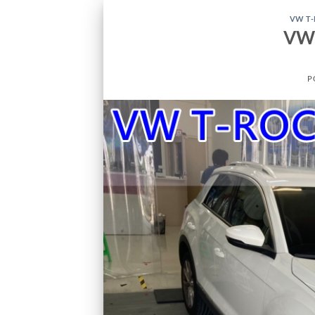
VW T
VW
P