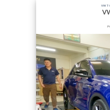
VW T
V
P