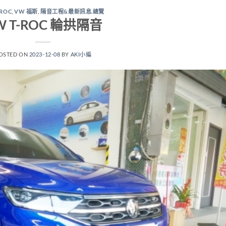
-ROC
,
VW 福斯
,
隔音工程&最新訊息.總覽
W T-ROC 輪拱隔音
OSTED ON
2023-12-08
BY
AKI小編