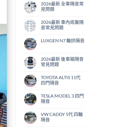
2026最新 全車隔音常
見問題
在
尚
〈2026
無
2026最新 車內底盤隔
最
留
新
言
音常見問題
全
車
在
尚
隔
〈2026
無
LUXGEN N7 輪拱隔音
音
最
留
常
新
言
在
尚
見
車
〈LUXGEN
無
問
內
N7
留
題〉
底
輪
言
2026最新 後車箱隔音
中
盤
拱
隔
常見問題
隔
音
音〉
常
在
尚
中
見
〈2026
無
TOYOTA ALTIS 11代
問
最
留
題〉
新
言
四門隔音
中
後
車
在
尚
箱
〈TOYOTA
無
TESLA MODEL 3 四門
隔
ALTIS
留
音
11
言
隔音
常
代
見
四
在
尚
問
門
〈TESLA
無
VW CADDY 5代 四輪
題〉
隔
MODEL
留
中
音〉
3
言
隔音
中
四
門
在
尚