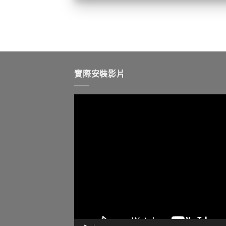
實際安裝影片
視
訊
播
放
器