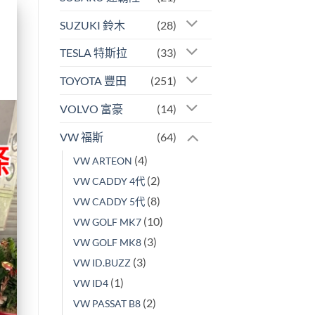
SUZUKI 鈴木
(28)
TESLA 特斯拉
(33)
TOYOTA 豐田
(251)
VOLVO 富豪
(14)
VW 福斯
(64)
(4)
VW ARTEON
(2)
VW CADDY 4代
(8)
VW CADDY 5代
(10)
VW GOLF MK7
(3)
VW GOLF MK8
(3)
VW ID.BUZZ
(1)
VW ID4
(2)
VW PASSAT B8