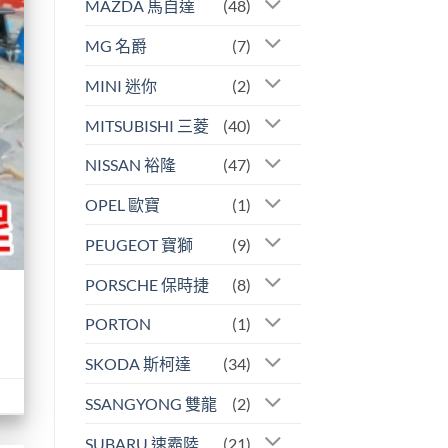
MAZDA 馬自達
(48)
MG 名爵
(7)
MINI 迷你
(2)
MITSUBISHI 三菱
(40)
NISSAN 裕隆
(47)
OPEL 歐寶
(1)
PEUGEOT 寶獅
(9)
PORSCHE 保時捷
(8)
PORTON
(1)
SKODA 斯柯達
(34)
SSANGYONG 雙龍
(2)
SUBARU 速霸陸
(21)