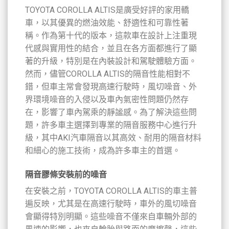
TOYOTA COROLLA ALTIS是廣受好評的家用轎
車，以其優異的燃油效能、舒適性和可靠性著
稱。作為第十代的版本，這款車在設計上注重現
代感與實用性的結合，並且在各方面都進行了顯
著的升級，特別是在內裝設計和駕駛體驗方面。
然而，儘管COROLLA ALTIS的隔音性能相對不
錯，但車主常會發現高速行駛時，風切噪音、外
界環境噪音的入侵以及車內氣密性問題仍然存
在，影響了車內駕乘的靜謐感。為了解決這些問
題，許多車主選擇到專業的隔音服務中心進行升
級，其中AKI汽車隔音以其高效、耐用的隔音材料
和細心的施工技術，成為許多車主的首選。
隔音膠條安裝前的噪音
在安裝之前，TOYOTA COROLLA ALTIS的車主普
遍反映，尤其是在高速行駛時，車外的風切噪音
會顯得特別明顯。這些噪音不僅來自車輛外部的