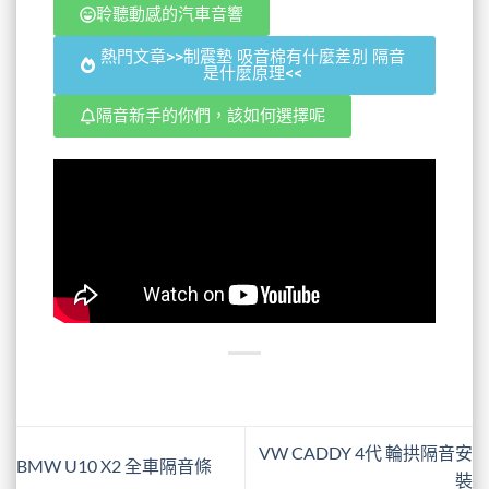
聆聽動感的汽車音響
熱門文章>>制震墊 吸音棉有什麼差別 隔音
是什麼原理<<
隔音新手的你們，該如何選擇呢
VW CADDY 4代 輪拱隔音安
BMW U10 X2 全車隔音條
裝