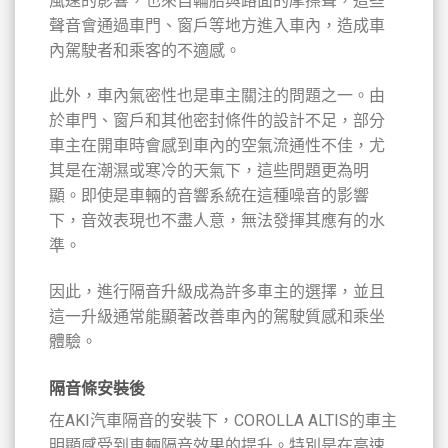
風速的影響，也來自輪胎與路面的摩擦聲，這些
聲音會通過車門、窗戶等地方進入車內，造成車
內駕駛者和乘客的不適感。
此外，車內氣密性也是車主關注的問題之一。由
於車門、窗戶和其他密封條件的設計不足，部分
車主在開車時會感到車內的空氣流通性不佳，尤
其是在潮濕或寒冷的天氣下，這些問題更為明
顯。即使是車輛的音響系統在這種噪音的影響
下，音效表現也不盡人意，無法發揮其應有的水
準。
因此，進行隔音升級成為許多車主的選擇，並且
這一升級通常能顯著改善車內的駕駛質感和乘坐
體驗。
隔音條安裝後
在AKI汽車隔音的安裝下，COROLLA ALTIS的車主
明顯感受到車輛隔音效果的提升。特別是在高速