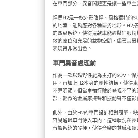
在車門部分，異音問題更是讓一些車主
悍馬H2是一款外形強悍、風格獨特的S
的地盤，能夠應對各種惡劣地形。H2搭
的四驅系統，使得這款車能輕鬆征服崎
敞的座位和充足的載物空間，儘管其豪
表現得非常出色。
車門異音處理前
作為一款以越野性能為主打的SUV，
用，再加上H2本身的剛性結構，使得
不算明顯，但當車輛行駛於崎嶇不平的
部，輕微的金屬摩擦聲和振動聲不僅影
此外，由於H2的車門設計相對簡單，
容易通過車門傳入車內。這種狀況在長
音響系統的發揮，使得音樂的質感和聽