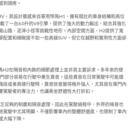
感到頭疼。
UV，其設計靈感來自軍用悍馬H1，擁有粗壯的車身結構和高位
載了一台6.0升的V8引擎，提供了強大的動力輸出，結合其強化
嶇山路、泥濘小徑等挑戰性地形。內部空間方面，H2提供了寬
華配置和細緻度不如一些高級SUV，但它在越野和實用性方面卻
悍馬H2在隔音和內飾的細節處理上並非其主要訴求。多年來的使
車門部分容易在行駛中產生異音。這些異音在日常駕駛中可能還
路段或者高速行駛時，異音就會變得格外惱人，尤其是在車門內
響駕駛者的專注力，也讓乘坐舒適性大打折扣。
缺乏足夠的制震和隔音處理，因此在駕駛過程中，外界的噪音也
途駕駛中尤其明顯，不僅影響車內的整體舒適度，也限制了車內
感大幅下降。