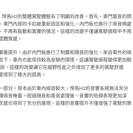
，悍馬H2的整體駕駛體驗有了明顯的改善。首先，車門異音的問
，車門內部的卡扣被重新固定和強化，內門板也進行了吸音棉處
，不再有鬆動和異響的情況。這樣的改變不僅讓駕駛過程中不再
整體質感。
顯著提升。由於內門板進行了制震和隔音的強化，來自車外的噪
態下，車內也能保持較為安靜的環境，這讓駕駛過程變得更加輕
來說，這樣的改變讓它在越野性能之外增加了更多的駕駛舒適
度得到了極大的提高。
一部分。原本由於車內噪音較大，悍馬H2的音響系統無法充分
種噪音掩蓋。經過隔音和異音處理後，音響的低頻表現更加深
次感也得到了充分的展現。這樣的音響提升不僅增強了駕駛的樂