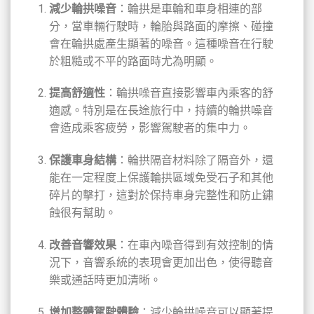
減少輪拱噪音
：輪拱是車輪和車身相連的部
分，當車輛行駛時，輪胎與路面的摩擦、碰撞
會在輪拱處產生顯著的噪音。這種噪音在行駛
於粗糙或不平的路面時尤為明顯。
提高舒適性
：輪拱噪音直接影響車內乘客的舒
適感。特別是在長途旅行中，持續的輪拱噪音
會造成乘客疲勞，影響駕駛者的集中力。
保護車身結構
：輪拱隔音材料除了隔音外，還
能在一定程度上保護輪拱區域免受石子和其他
碎片的擊打，這對於保持車身完整性和防止鏽
蝕很有幫助。
改善音響效果
：在車內噪音得到有效控制的情
況下，音響系統的表現會更加出色，使得聽音
樂或通話時更加清晰。
增加整體駕駛體驗
：減少輪拱噪音可以顯著提