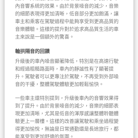
內音響系統的效果。由於背景噪音的減少，音樂
的細節表現得更加清晰，低音部分更加飽滿，讓
車主和乘客在駕駛過程中能夠享受到更高品質的
音樂體驗。這樣的提升對於追求高品質生活的車
主來說是一個額外的驚喜。
輪拱隔音的回饋
升級後的車內噪音顯著降低，特別是在高速行駛
和經過粗糙路面時，車內的靜謐性有了顯著提
升。駕駛者可以更專注於駕駛，不再受到外部噪
音的干擾，整體駕駛體驗更加輕鬆愉快。
一些車主還特別提到，升級後車內的音響效果得
到了提升。由於背景噪音的減少，音樂的細節表
現更加清晰，尤其是低音的渾厚感讓整體聆聽體
驗更上一層樓。這樣的改善讓駕駛和乘坐過程變
得更加愉悅，無論是日常通勤還是長途旅行，都
能享受到更加舒適的氛圍。