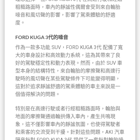
粗糙路面時，車內的靜謐性偶爾會受到來自輪胎
噪音和風切聲的影響，影響了駕乘體驗的舒適
度。
FORD KUGA 3代的噪音
作為一款多功能 SUV，FORD KUGA 3代 配備了寬
大的車身設計和高效動力系統，這為其帶來了良
好的駕駛穩定性和動力表現。然而，由於 SUV 車
型本身的結構特性，來自輪胎的摩擦聲和高速行
駛時的風切聲在某些駕駛條件下可能變得明顯，
這對於追求靜謐舒適的駕乘體驗的車主來說是一
個值得解決的問題。
特別是在高速行駛或者行經粗糙路面時，輪胎與
地面的摩擦聲通過輪拱傳入車內，產生共鳴現
象，這不僅影響車內的靜謐氛圍，也使得駕駛者
和乘客的交流受到干擾。針對這些問題，AKI 汽車
隔音針對 FORD KUGA 3代 提供了一套針對輪胎噪