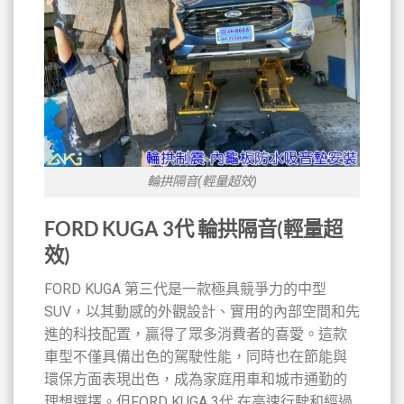
輪拱隔音(輕量超效)
FORD KUGA 3代 輪拱隔音(輕量超
效)
FORD KUGA 第三代是一款極具競爭力的中型
SUV，以其動感的外觀設計、實用的內部空間和先
進的科技配置，贏得了眾多消費者的喜愛。這款
車型不僅具備出色的駕駛性能，同時也在節能與
環保方面表現出色，成為家庭用車和城市通勤的
理想選擇。但FORD KUGA 3代 在高速行駛和經過