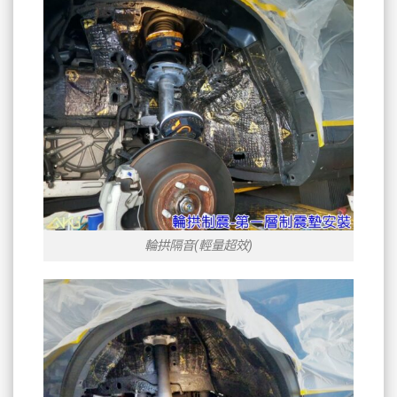
輪拱隔音(輕量超效)