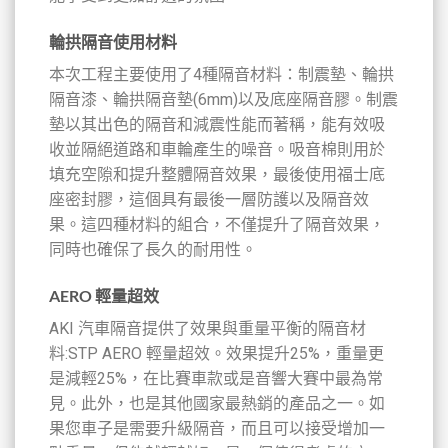
輪拱隔音使用材料
本次工程主要使用了4種隔音材料：制震墊、輪拱
隔音漆、輪拱隔音墊(6mm)以及底座隔音膠。制震
墊以其出色的隔音和減震性能而著稱，能有效吸
收並隔絕道路和車輪產生的噪音。吸音棉則用於
填充空隙和提升整體隔音效果，最後使用福士底
座密封膠，這個具有最後一層防護以及隔音效
果。這四種材料的組合，不僅提升了隔音效果，
同時也確保了長久的耐用性。
AERO
輕量超效
AKI 汽車隔音提供了效果與重量平衡的隔音材
料:STP AERO 輕量超效。效果提升25%，重量更
是減輕25%，在比賽車款或是音響大賽中最為常
見。此外，也是其他國家最熱銷的產品之一。如
果您車子是需要升級隔音，而且可以接受增加一