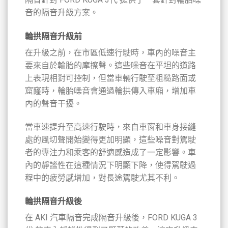
音的隔音升級方案。
輪拱隔音升級前
在升級之前，在市區低速行駛時，車內的噪音主
要來自於輪胎的摩擦聲。這些噪音在平坦的道路
上表現相對可控制，但當車輛行駛至粗糙路面或
窟窿時，輪胎噪音會通過輪拱傳入車廂，增加車
內的聲音干擾。
當車速提升至高速行駛時，來自車窗和車身接縫
處的風切聲開始變得更加明顯，這些噪音對駕駛
者的專注力和乘客的舒適感造成了一定影響。車
內的靜謐性在這種情況下明顯下降，使得駕駛過
程中的疲勞感增加，對長途駕駛尤其不利。
輪拱隔音升級後
在 AKI 汽車隔音完成隔音升級後，FORD KUGA 3