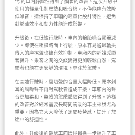
代 的車內靜謐性得到了顯著的改善。這次升級中
使用的輕量化制震墊和吸音棉，不僅能夠有效降
低噪音，還保持了車輛的輕量化設計特性，避免
對燃油效率和動力性能造成影響。
升級後，在低速行駛時，車內的輪胎噪音顯著減
少。即使在粗糙路面上行駛，原本容易通過輪拱
傳入的摩擦聲也被有效抑制，車廂內的靜謐感顯
著提升。乘客之間的交談變得更加輕鬆自然，駕
駛者也能在更安靜的環境下專注於駕駛。
在高速行駛時，風切聲的音量大幅降低。原本刺
耳的風噪聲不再對駕駛者造成干擾，車廂內的聲
音更加柔和，整體的駕乘體驗得到了升級。這樣
的改善對於經常需要長時間駕駛的車主來說尤為
重要，因為它大大降低了駕駛疲勞感，提升了旅
途中的舒適性。
此外，升級後的靜謐車廂環境還進一步提升了車