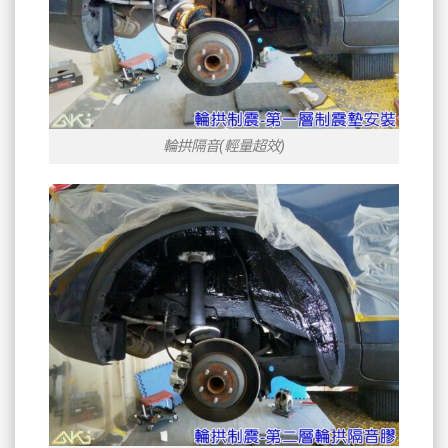
輪拱隔音(輕量超效)