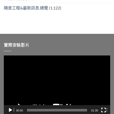
隔音工程&最新訊息.總覽
(1,122)
實際安裝影片
視
訊
播
放
器
00:00
01:30