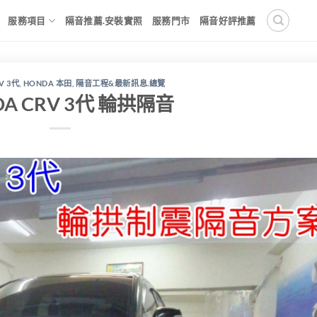
服務項目
隔音推薦.安裝實照
服務門市
隔音好評推薦
V 3代
,
HONDA 本田
,
隔音工程&最新訊息.總覽
DA CRV 3代 輪拱隔音