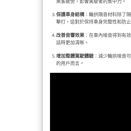
乘客疲勞，影響駕駛者的集中力。
保護車身結構
：輪拱隔音材料除了隔
擊打，這對於保持車身完整性和防止
改善音響效果
：在車內噪音得到有效
話時更加清晰。
增加整體駕駛體驗
：減少輪拱噪音可
的用戶而言。