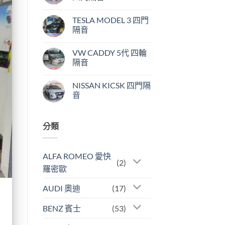
中
後
車
在
尚
箱
〈TOYOTA
無
TESLA MODEL 3 四門
隔
ALTIS
留
音
11
言
隔音
常
代
見
四
在
尚
問
門
〈TESLA
無
VW CADDY 5代 四輪
題〉
隔
MODEL
留
中
音〉
3
言
隔音
中
四
門
在
尚
隔
〈VW
無
NISSAN KICSK 四門隔
音〉
CADDY
留
中
5
言
音
代
四
在
尚
輪
〈NISSAN
無
隔
KICSK
留
分類
音〉
四
言
中
門
隔
音〉
中
ALFA ROMEO 愛快
(2)
羅密歐
AUDI 奧迪
(17)
BENZ 賓士
(53)