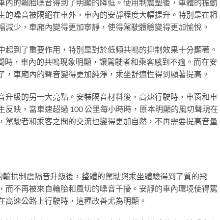
車內的輪胎噪音得到了明顯的降低。使用制震墊後，車體的振動
生的噪音被隔絕在車外，車內的安靜程度大幅提升。特別是在粗
幅減少，車廂內變得更加寧靜，使得駕駛體驗變得更加愉悅。
中起到了重要作用，特別是對於低頻共鳴的抑制效果十分顯著。
/小時之間時，車內的共鳴現象明顯，讓駕駛者和乘客感到不適。而在安
了，車廂內的聲音變得更加純淨，乘坐舒適性得到顯著提高。
音升級的另一大亮點。安裝隔音材料後，高速行駛時，車窗和車
反映，當車速超過 100 公里每小時時，原本明顯的風切聲現在
，駕駛者和乘客之間的交流也變得更加自然，不再需要提高音量
 汽車隔音的輪拱制震隔音升級後，整體的駕駛與乘坐體驗得到了質的飛
，而不再被來自輪胎和風切的噪音干擾。安靜的車內環境使得駕
在高速公路上行駛時，這種改善尤為明顯。