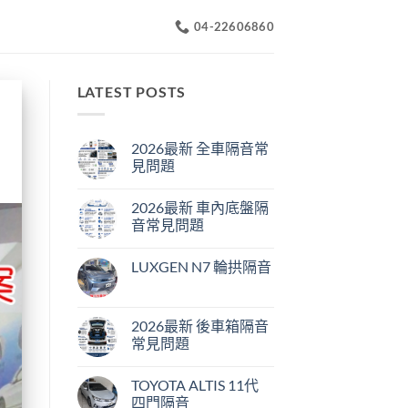
04-22606860
LATEST POSTS
2026最新 全車隔音常
見問題
在
尚
〈2026
無
2026最新 車內底盤隔
最
留
新
言
音常見問題
全
車
在
尚
隔
〈2026
無
LUXGEN N7 輪拱隔音
音
最
留
常
新
言
在
尚
見
車
〈LUXGEN
無
問
內
N7
留
題〉
底
輪
言
2026最新 後車箱隔音
中
盤
拱
隔
常見問題
隔
音
音〉
常
在
尚
中
見
〈2026
無
TOYOTA ALTIS 11代
問
最
留
題〉
新
言
四門隔音