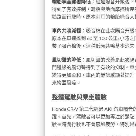
輪胎噪音顯著降低
：經過隔音升級後，
得到了有效控制，輪胎與地面摩擦所產
糙路面行駛時，原本刺耳的輪胎噪音大
車內共鳴減輕
：吸音棉在此次隔音升級
原本在車速達到 60 至 100 公里
裝了吸音棉後，這種低頻共鳴基本消失
風切聲的降低
：風切聲的改善是此次隔
門邊緣的風切聲得到了有效的抑制。車主
變得更加柔和，車內的靜謐感顯著提升
來掩蓋風噪。
整體駕駛與乘坐體驗
Honda CR-V 第三代經過 AKI
躍。首先，駕駛者可以更加專注於駕駛
駛長時間行駛也不會感到疲勞，特別是