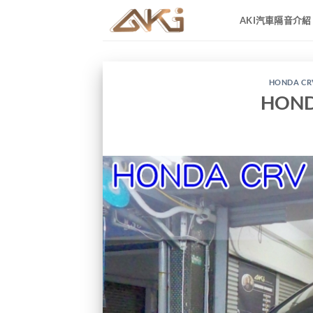
Skip
AKI汽車隔音介紹
to
content
HONDA CR
HON