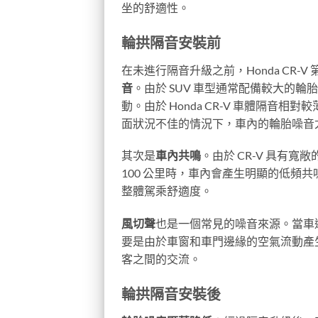
坐的舒適性。
輪拱隔音安裝前
在未進行隔音升級之前，Honda CR
音
。由於 SUV 車型通常配備較大的
動。由於 Honda CR-V 車體隔
面狀況不佳的情況下，車內的輪胎噪音
其次是
車內共鳴
。由於 CR-V 具有
100 公里時，車內會產生明顯的低頻
整體駕乘舒適度。
風切聲
也是一個常見的噪音來源。當車速超
要是由於車窗和車門邊緣的空氣流動產
客之間的交流。
輪拱隔音安裝後