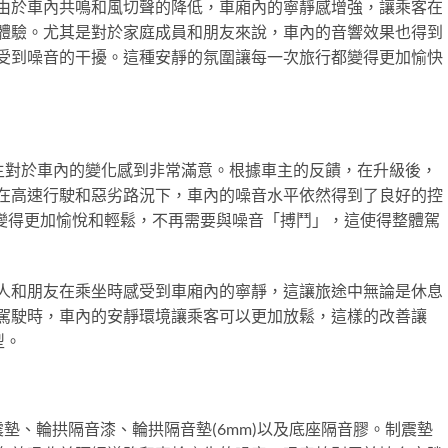
由於車內共鳴和風切聲的降低，車廂內的寧靜感增強，讓乘客在
體驗。尤其是對於家庭成員和朋友來說，車內的音響效果也得到
受到噪音的干擾。這種安靜的氛圍讓每一次旅行都變得更加愉快
V 車主對於車內的變化感到非常滿意。根據車主的反饋，在升級後，
在高速行駛和惡劣路況下，車內的噪音水平依然得到了良好的控
V 現在變得更加愉悅和輕鬆，不再需要與噪音「搏鬥」，這使得整體駕
人和朋友在乘坐時感受到車廂內的寧靜，這讓旅途中無論是休息
駕駛時，車內的安靜環境讓乘客可以更加放鬆，這樣的改善讓
型。
墊、輪拱隔音漆、輪拱隔音墊(6mm)以及底座隔音膠。制震墊