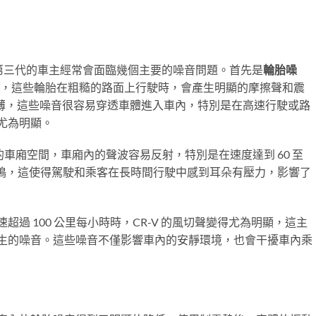
-V 第三代的車主經常會面臨幾個主要的噪音問題。首先是
輪胎噪
輪胎，這些輪胎在粗糙的路面上行駛時，會產生明顯的摩擦聲和震
音相對較薄，這些噪音很容易穿透車體進入車內，特別是在高速行駛或路
尤為明顯。
寬敞的車廂空間，車廂內的聲波容易反射，特別是在速度達到 60 至
共鳴，這使得駕駛和乘客在長時間行駛中感到耳朵有壓力，影響了
過 100 公里每小時時，CR-V 的風切聲變得尤為明顯，這主
生的噪音。這些噪音不僅影響車內的安靜環境，也會干擾車內乘