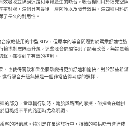
有效吸收並隔絕道路和車輪產生的噪音。吸音棉則用於填充空隙
座密封膠，這個具有最後一層防護以及隔音效果。這四種材料的
保了長久的耐用性。
靠且適合家庭使用的中型 SUV，但原本的噪音問題對於駕乘舒適性造
音進行輪拱制震隔音升級，這些噪音問題得到了顯著改善，無論是輪
切聲，都得到了有效的控制。
果，也使得駕駛和乘坐體驗變得更加舒適和愉快。對於那些希望
主來說，進行隔音升級無疑是一個非常值得考慮的選擇。
連的部分，當車輛行駛時，輪胎與路面的摩擦、碰撞會在輪拱
於粗糙或不平的路面時尤為明顯。
乘客的舒適感。特別是在長途旅行中，持續的輪拱噪音會造成