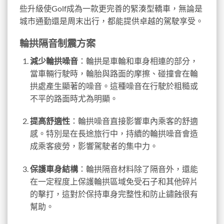
些升級使Golf成為一款更完善的緊湊型轎車，無論是
城市通勤還是周末出行，都能提供卓越的駕駛享受。
輪拱隔音制震方案
減少輪拱噪音
：輪拱是車輪和車身相連的部分，
當車輛行駛時，輪胎與路面的摩擦、碰撞會在輪
拱處產生顯著的噪音。這種噪音在行駛於粗糙或
不平的路面時尤為明顯。
提高舒適性
：輪拱噪音直接影響車內乘客的舒適
感。特別是在長途旅行中，持續的輪拱噪音會造
成乘客疲勞，影響駕駛者的集中力。
保護車身結構
：輪拱隔音材料除了隔音外，還能
在一定程度上保護輪拱區域免受石子和其他碎片
的擊打，這對於保持車身完整性和防止鏽蝕很有
幫助。