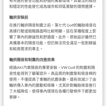
有先進的安全功能和舒適的駕駛環境。其靈活的操控
和穩定的性能使它成為城市和郊區駕駛的理想選擇。
輪拱安裝前
在進行輪拱隔音制震之前，第七代 Golf的輪胎噪音在
高速行駛或粗糙路面時比較明顯，這在某種程度上影
響了車內的靜謐性和舒適度。此外，原始設計雖然已
具備基本的隔音功能，但仍無法完全滿足一些對靜謐
有較高需求的車主。
輪拱隔音和制震的改進效果
經過AKI汽車隔音的專業安裝，VW Golf 的制震和隔
音性能得到了顯著提升。高品質的制震墊和吸音棉的
使用，不僅提高了車輛的抗震係數，還有效減少了由
輪拱傳入車內的震動和噪聲。尤其針對輪胎噪音進行
了大幅降低，使得車內環境在各種行駛條件下都更加
寧靜。