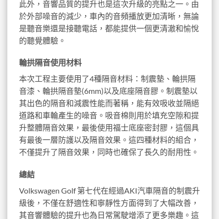
此外，音響品質的提升也是這次升級的亮點之一。由
於外部噪音的減少，車內的音頻播放更加清晰，無論
是聽音樂還是接聽電話，都能提供一個更清澈和愉悅
的聽覺體驗。
輪拱隔音使用材料
本次工程主要使用了4種隔音材料：制震墊、輪拱隔
音漆、輪拱隔音墊(6mm)以及底座隔音膠。制震墊以
其出色的隔音和減震性能而著稱，能有效吸收並隔絕
道路和車輪產生的噪音。吸音棉則用於填充空隙和提
升整體隔音效果，最後使用福士底座密封膠，這個具
有最後一層防護以及隔音效果。這四種材料的組合，
不僅提升了隔音效果，同時也確保了長久的耐用性。
總結
Volkswagen Golf 第七代在經過AKI汽車隔音的制震升
級後，不僅在舒適性和寧靜性方面得到了大幅改善，
其音響體驗的提升也為日常駕駛增添了更多樂趣。這