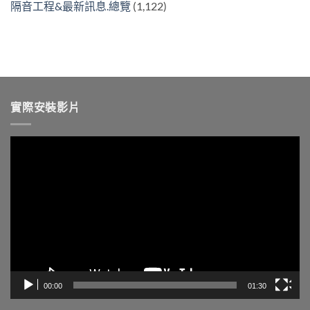
隔音工程&最新訊息.總覽
(1,122)
實際安裝影片
視
訊
播
放
器
00:00
01:30