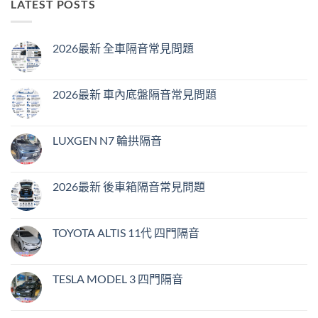
LATEST POSTS
2026最新 全車隔音常見問題
在
尚
〈2026
無
最
留
新
言
2026最新 車內底盤隔音常見問題
全
車
在
尚
隔
〈2026
無
音
最
留
常
新
言
LUXGEN N7 輪拱隔音
見
車
問
內
在
尚
題〉
底
〈LUXGEN
無
中
盤
N7
留
隔
輪
言
2026最新 後車箱隔音常見問題
音
拱
常
隔
在
尚
見
音〉
〈2026
無
問
中
最
留
題〉
新
言
TOYOTA ALTIS 11代 四門隔音
中
後
車
在
尚
箱
〈TOYOTA
無
隔
ALTIS
留
音
11
言
TESLA MODEL 3 四門隔音
常
代
見
四
在
尚
問
門
〈TESLA
無
題〉
隔
MODEL
留