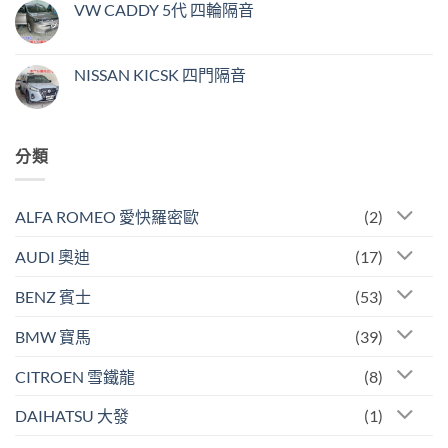
中
音〉
3
言
VW CADDY 5代 四輪隔音
中
四
門
在
尚
隔
〈VW
無
音〉
CADDY
留
中
5
言
NISSAN KICSK 四門隔音
代
四
在
尚
輪
〈NISSAN
無
隔
KICSK
留
音〉
四
言
中
門
分類
隔
音〉
中
ALFA ROMEO 愛快羅密歐
(2)
AUDI 奧迪
(17)
BENZ 賓士
(53)
BMW 寶馬
(39)
CITROEN 雪鐵龍
(8)
DAIHATSU 大發
(1)