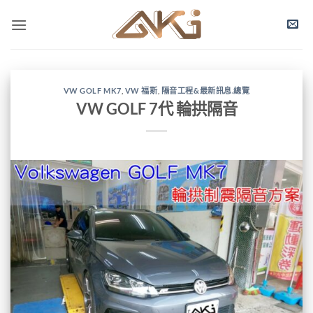
Skip
to
content
VW GOLF MK7
,
VW 福斯
,
隔音工程&最新訊息.總覽
VW GOLF 7代 輪拱隔音