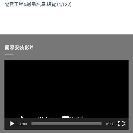
隔音工程&最新訊息.總覽
(1,122)
實際安裝影片
視
訊
播
放
器
00:00
01:30