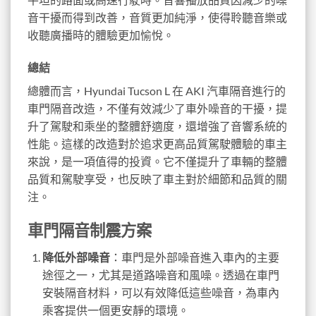
音干擾而得到改善，音質更加純淨，使得聆聽音樂或
收聽廣播時的體驗更加愉悅。
總結
總體而言，Hyundai Tucson L 在 AKI 汽車隔音進行的
車門隔音改造，不僅有效減少了車外噪音的干擾，提
升了駕駛和乘坐的整體舒適度，還增強了音響系統的
性能。這樣的改造對於追求更高品質駕駛體驗的車主
來說，是一項值得的投資。它不僅提升了車輛的整體
品質和駕駛享受，也反映了車主對於細節和品質的關
注。
車門隔音制震方案
降低外部噪音
：車門是外部噪音進入車內的主要
途徑之一，尤其是道路噪音和風噪。透過在車門
安裝隔音材料，可以有效降低這些噪音，為車內
乘客提供一個更安靜的環境。