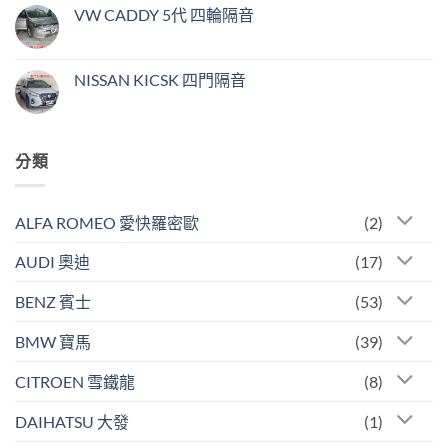
中
音〉
3
言
VW CADDY 5代 四輪隔音
中
四
門
在
尚
隔
〈VW
無
音〉
CADDY
留
中
5
言
NISSAN KICSK 四門隔音
代
四
在
尚
輪
〈NISSAN
無
隔
KICSK
留
音〉
四
言
中
門
分類
隔
音〉
中
ALFA ROMEO 愛快羅密歐
(2)
AUDI 奧迪
(17)
BENZ 賓士
(53)
BMW 寶馬
(39)
CITROEN 雪鐵龍
(8)
DAIHATSU 大發
(1)