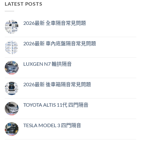
LATEST POSTS
2026最新 全車隔音常見問題
在
尚
〈2026
無
最
留
新
言
2026最新 車內底盤隔音常見問題
全
車
在
尚
隔
〈2026
無
音
最
留
常
新
言
LUXGEN N7 輪拱隔音
見
車
問
內
在
尚
題〉
底
〈LUXGEN
無
中
盤
N7
留
隔
輪
言
2026最新 後車箱隔音常見問題
音
拱
常
隔
在
尚
見
音〉
〈2026
無
問
中
最
留
題〉
新
言
TOYOTA ALTIS 11代 四門隔音
中
後
車
在
尚
箱
〈TOYOTA
無
隔
ALTIS
留
音
11
言
TESLA MODEL 3 四門隔音
常
代
見
四
在
尚
問
門
〈TESLA
無
題〉
隔
MODEL
留