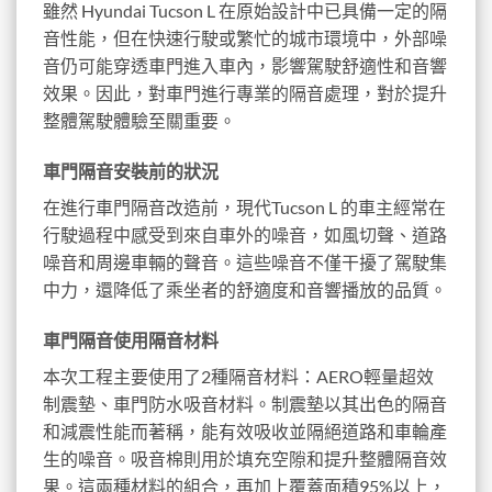
雖然 Hyundai Tucson L 在原始設計中已具備一定的隔
音性能，但在快速行駛或繁忙的城市環境中，外部噪
音仍可能穿透車門進入車內，影響駕駛舒適性和音響
效果。因此，對車門進行專業的隔音處理，對於提升
整體駕駛體驗至關重要。
車門隔音安裝前的狀況
在進行車門隔音改造前，現代Tucson L 的車主經常在
行駛過程中感受到來自車外的噪音，如風切聲、道路
噪音和周邊車輛的聲音。這些噪音不僅干擾了駕駛集
中力，還降低了乘坐者的舒適度和音響播放的品質。
車門隔音使用隔音材料
本次工程主要使用了2種隔音材料：AERO輕量超效
制震墊、車門防水吸音材料。制震墊以其出色的隔音
和減震性能而著稱，能有效吸收並隔絕道路和車輪產
生的噪音。吸音棉則用於填充空隙和提升整體隔音效
果。這兩種材料的組合，再加上覆蓋面積95%以上，