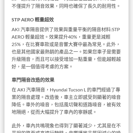
不僅提升了隔音效果，同時也確保了長久的耐用性。
STP AERO 輕量超效
AKI 汽車隔音提供了效果與重量平衡的隔音材料:STP
AERO 輕量超效。效果提升40%，重量更是減輕
25%，在比賽車款或是音響大賽中最為常見。此外，
也是其他國家最熱銷的產品之一。如果您車子是需要
升級隔音，而且可以接受增加一點重量，但能越輕越
好，是一個值得考慮的方案。
車門隔音改造的效果
在 AKI 汽車隔音，Hyundai Tucson L 的車門經過了專
業的隔音處理。改造後，車主立即感受到顯著的噪音
降低。車外的噪音，包括風切聲和道路噪音，被有效
地隔絕，從而大幅提升了車內的寧靜感。
此外，車內共鳴現象也得到了顯著減少，尤其是在不
平坦的路面或高速行駛時。音響播放品質因減少的噪